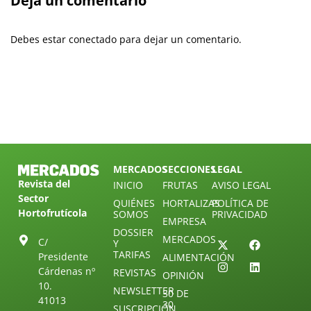
Deja un comentario
Debes estar conectado para dejar un comentario.
MERCADOS
SECCIONES
LEGAL
Revista del
INICIO
FRUTAS
AVISO LEGAL
Sector
QUIÉNES
HORTALIZAS
POLÍTICA DE
Hortofrutícola
SOMOS
PRIVACIDAD
EMPRESA
DOSSIER
MERCADOS
C/
Y
TARIFAS
Presidente
ALIMENTACIÓN
Cárdenas nº
REVISTAS
OPINIÓN
10.
NEWSLETTER
30 DE
41013
30
SUSCRIPCIÓN