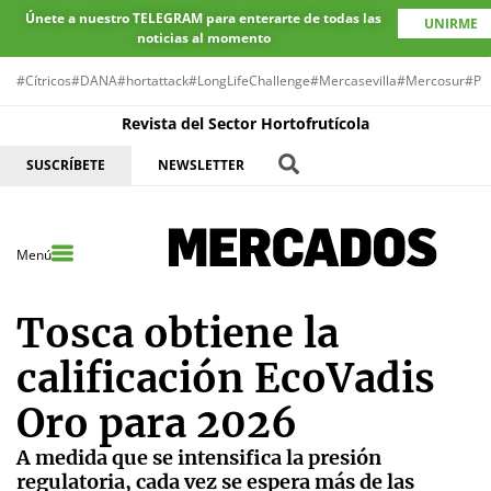
Únete a nuestro TELEGRAM para enterarte de todas las
UNIRME
noticias al momento
#Cítricos
#DANA
#hortattack
#LongLifeChallenge
#Mercasevilla
#Mercosur
#Pr
Revista del Sector Hortofrutícola
SUSCRÍBETE
NEWSLETTER
Menú
Tosca obtiene la
calificación EcoVadis
Oro para 2026
A medida que se intensifica la presión
regulatoria, cada vez se espera más de las