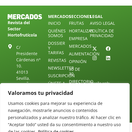
MERCADOS
SECCIONES
LEGAL
Revista del
INICIO
FRUTAS
AVISO LEGAL
Sector
QUIÉNES
HORTALIZAS
POLÍTICA DE
Hortofrutícola
SOMOS
PRIVACIDAD
EMPRESA
DOSSIER
MERCADOS
C/
Y
TARIFAS
Presidente
ALIMENTACIÓN
Cárdenas nº
REVISTAS
OPINIÓN
10.
NEWSLETTER
30 DE
41013
30
SUSCRIPCIÓN
Sevilla.
DIRECTORIO
ÚNETE A
Diseño web:
ESPAÑA
NUESTRO
Starenlared
Valoramos tu privacidad
TELEGRAM
Tel: (+34) 954
25 88 51
CONTACTO
Usamos cookies para mejorar su experiencia de
redaccion@revistamercados.com
navegación, mostrarle anuncios o contenidos
personalizados y analizar nuestro tráfico. Al hacer clic en
“Aceptar todo” usted da su consentimiento a nuestro uso
de las cookies.
Política de cookies