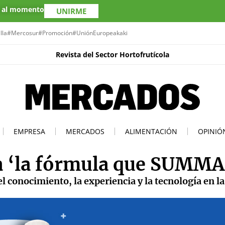
s al momento
UNIRME
lla
#Mercosur
#Promoción
#UniónEuropea
kaki
Revista del Sector Hortofrutícola
EMPRESA
MERCADOS
ALIMENTACIÓN
OPINIÓ
 ‘la fórmula que SUMMA
l conocimiento, la experiencia y la tecnología en l