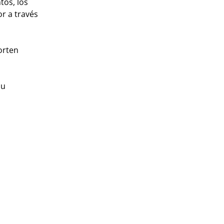
tos, los
r a través
orten
su