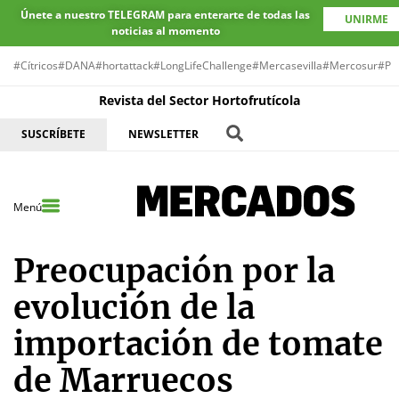
Únete a nuestro TELEGRAM para enterarte de todas las
UNIRME
noticias al momento
#Cítricos
#DANA
#hortattack
#LongLifeChallenge
#Mercasevilla
#Mercosur
#Pr
Revista del Sector Hortofrutícola
SUSCRÍBETE
NEWSLETTER
Menú
Preocupación por la
evolución de la
importación de tomate
de Marruecos