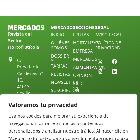
MERCADOS
SECCIONES
LEGAL
Revista del
INICIO
FRUTAS
AVISO LEGAL
Sector
QUIÉNES
HORTALIZAS
POLÍTICA DE
Hortofrutícola
SOMOS
PRIVACIDAD
EMPRESA
DOSSIER
MERCADOS
C/
Y
TARIFAS
Presidente
ALIMENTACIÓN
Cárdenas nº
REVISTAS
OPINIÓN
10.
NEWSLETTER
30 DE
41013
30
SUSCRIPCIÓN
Sevilla.
DIRECTORIO
ÚNETE A
Diseño web:
ESPAÑA
NUESTRO
Starenlared
Valoramos tu privacidad
TELEGRAM
Tel: (+34) 954
25 88 51
Usamos cookies para mejorar su experiencia de
CONTACTO
navegación, mostrarle anuncios o contenidos
redaccion@revistamercados.com
personalizados y analizar nuestro tráfico. Al hacer clic en
“Aceptar todo” usted da su consentimiento a nuestro uso