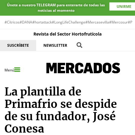
Únete a nuestro TELEGRAM para enterarte de todas las
UNIRME
noticias al momento
#Cítricos
#DANA
#hortattack
#LongLifeChallenge
#Mercasevilla
#Mercosur
#Pr
Revista del Sector Hortofrutícola
SUSCRÍBETE
NEWSLETTER
Menú
La plantilla de
Primafrio se despide
de su fundador, José
Conesa