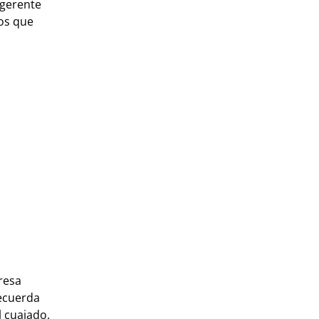
 gerente
ios que
resa
recuerda
l cuajado.