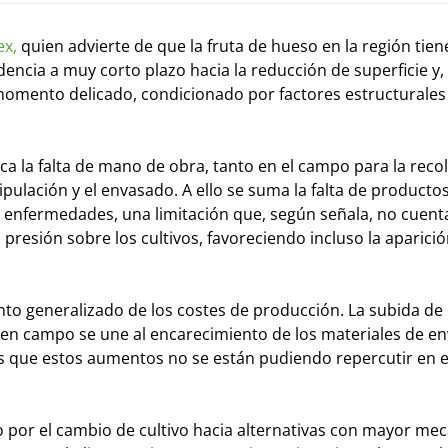
x,
quien advierte de que la fruta de hueso en la región tien
encia a muy corto plazo hacia la reducción de superficie y,
n momento delicado, condicionado por factores estructurale
a la falta de mano de obra, tanto en el campo para la reco
pulación y el envasado. A ello se suma la falta de producto
s y enfermedades, una limitación que, según señala, no cuent
 presión sobre los cultivos, favoreciendo incluso la aparici
nto generalizado de los costes de producción. La subida de
os en campo se une al encarecimiento de los materiales de e
s que estos aumentos no se están pudiendo repercutir en e
o por el cambio de cultivo hacia alternativas con mayor mec