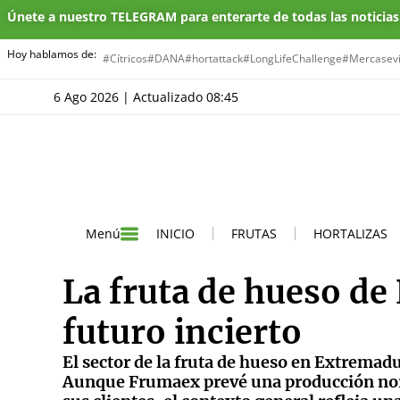
Únete a nuestro TELEGRAM para enterarte de todas las noticia
Hoy hablamos de:
#Cítricos
#DANA
#hortattack
#LongLifeChallenge
#Mercasevi
6 Ago 2026 | Actualizado 08:45
INICIO
FRUTAS
HORTALIZAS
Menú
La fruta de hueso de
futuro incierto
El sector de la fruta de hueso en Extrema
Aunque Frumaex prevé una producción norm