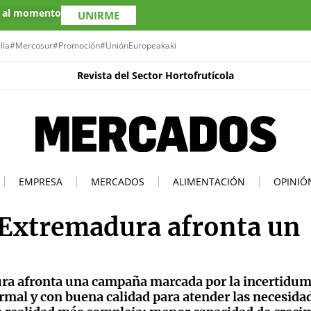
s al momento
UNIRME
lla
#Mercosur
#Promoción
#UniónEuropea
kaki
Revista del Sector Hortofrutícola
EMPRESA
MERCADOS
ALIMENTACIÓN
OPINIÓ
 Extremadura afronta un
dura afronta una campaña marcada por la incertidum
al y con buena calidad para atender las necesida