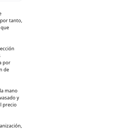
e
 por tanto,
s que
lección
s
a por
ón de
 la mano
nvasado y
l precio
anización,