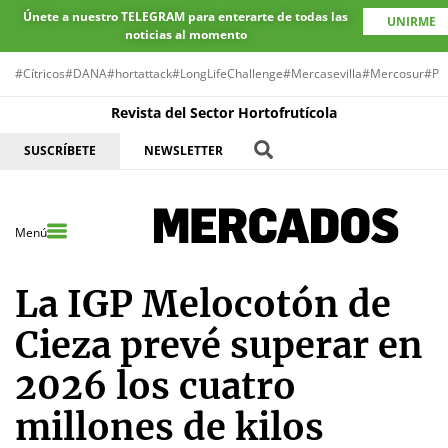
Únete a nuestro TELEGRAM para enterarte de todas las
UNIRME
noticias al momento
#Cítricos
#DANA
#hortattack
#LongLifeChallenge
#Mercasevilla
#Mercosur
#Pr
Revista del Sector Hortofrutícola
SUSCRÍBETE
NEWSLETTER
Menú
La IGP Melocotón de
Cieza prevé superar en
2026 los cuatro
millones de kilos