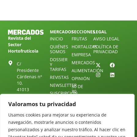
MERCADOS
SECCIONES
LEGAL
Revista del
INICIO
FRUTAS
AVISO LEGAL
Sector
QUIÉNES
HORTALIZAS
POLÍTICA DE
Hortofrutícola
SOMOS
PRIVACIDAD
EMPRESA
DOSSIER
MERCADOS
C/
Y
TARIFAS
Presidente
ALIMENTACIÓN
Cárdenas nº
REVISTAS
OPINIÓN
10.
NEWSLETTER
30 DE
41013
30
SUSCRIPCIÓN
Sevilla.
DIRECTORIO
ÚNETE A
Diseño web:
ESPAÑA
Valoramos tu privacidad
NUESTRO
Starenlared
TELEGRAM
Tel: (+34) 954
Usamos cookies para mejorar su experiencia de
25 88 51
CONTACTO
navegación, mostrarle anuncios o contenidos
redaccion@revistamercados.com
personalizados y analizar nuestro tráfico. Al hacer clic en
“Aceptar todo” usted da su consentimiento a nuestro uso