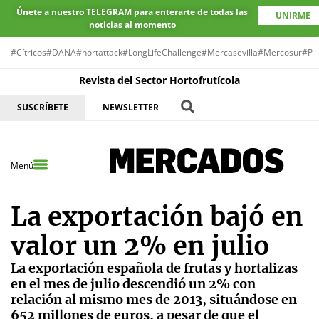
Únete a nuestro TELEGRAM para enterarte de todas las
UNIRME
noticias al momento
#Cítricos
#DANA
#hortattack
#LongLifeChallenge
#Mercasevilla
#Mercosur
#Pr
Revista del Sector Hortofrutícola
SUSCRÍBETE
NEWSLETTER
Menú
La exportación bajó en
valor un 2% en julio
La exportación española de frutas y hortalizas
en el mes de julio descendió un 2% con
relación al mismo mes de 2013, situándose en
652 millones de euros, a pesar de que el