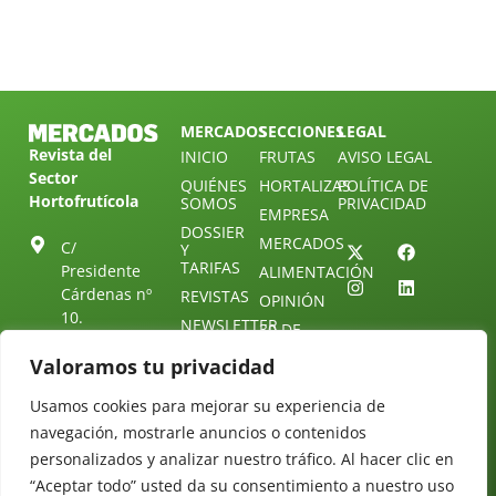
MERCADOS
SECCIONES
LEGAL
Revista del
INICIO
FRUTAS
AVISO LEGAL
Sector
QUIÉNES
HORTALIZAS
POLÍTICA DE
Hortofrutícola
SOMOS
PRIVACIDAD
EMPRESA
DOSSIER
MERCADOS
C/
Y
TARIFAS
Presidente
ALIMENTACIÓN
Cárdenas nº
REVISTAS
OPINIÓN
10.
NEWSLETTER
30 DE
41013
30
SUSCRIPCIÓN
Valoramos tu privacidad
Sevilla.
DIRECTORIO
ÚNETE A
Diseño web:
ESPAÑA
NUESTRO
Starenlared
Usamos cookies para mejorar su experiencia de
TELEGRAM
Tel: (+34) 954
navegación, mostrarle anuncios o contenidos
25 88 51
CONTACTO
personalizados y analizar nuestro tráfico. Al hacer clic en
redaccion@revistamercados.com
“Aceptar todo” usted da su consentimiento a nuestro uso