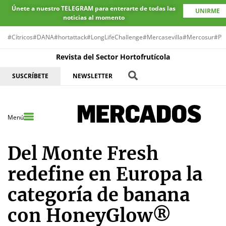
Únete a nuestro TELEGRAM para enterarte de todas las
UNIRME
noticias al momento
#Cítricos
#DANA
#hortattack
#LongLifeChallenge
#Mercasevilla
#Mercosur
#Pr
Revista del Sector Hortofrutícola
SUSCRÍBETE
NEWSLETTER
Menú
Del Monte Fresh
redefine en Europa la
categoría de banana
con HoneyGlow®