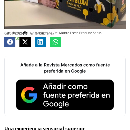
Patricio Heras, Unit Manager en Del Monte Fresh Produce Spain.
02/07/2025
Fernando Perea
COMPARTE
Añade a la Revista Mercados como fuente
preferida en Google
Una experiencia sensorial superior