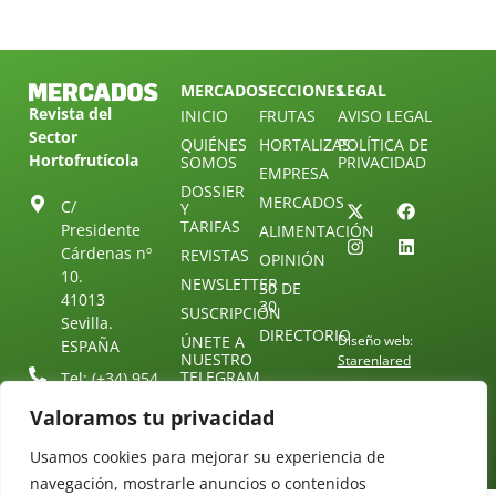
MERCADOS
SECCIONES
LEGAL
Revista del
INICIO
FRUTAS
AVISO LEGAL
Sector
QUIÉNES
HORTALIZAS
POLÍTICA DE
Hortofrutícola
SOMOS
PRIVACIDAD
EMPRESA
DOSSIER
MERCADOS
C/
Y
TARIFAS
Presidente
ALIMENTACIÓN
Cárdenas nº
REVISTAS
OPINIÓN
10.
NEWSLETTER
30 DE
41013
30
SUSCRIPCIÓN
Sevilla.
DIRECTORIO
ÚNETE A
Diseño web:
ESPAÑA
NUESTRO
Starenlared
TELEGRAM
Tel: (+34) 954
25 88 51
CONTACTO
Valoramos tu privacidad
redaccion@revistamercados.com
Usamos cookies para mejorar su experiencia de
navegación, mostrarle anuncios o contenidos