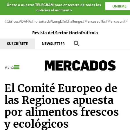
Únete a nuestro TELEGRAM para enterarte de todas las
UNIRME
noticias al momento
#Cítricos
#DANA
#hortattack
#LongLifeChallenge
#Mercasevilla
#Mercosur
#Pr
Revista del Sector Hortofrutícola
SUSCRÍBETE
NEWSLETTER
Menú
El Comité Europeo de
las Regiones apuesta
por alimentos frescos
y ecológicos