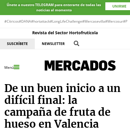
Únete a nuestro TELEGRAM para enterarte de todas las
UNIRME
noticias al momento
#Cítricos
#DANA
#hortattack
#LongLifeChallenge
#Mercasevilla
#Mercosur
#Pr
Revista del Sector Hortofrutícola
SUSCRÍBETE
NEWSLETTER
Menú
De un buen inicio a un
difícil final: la
campaña de fruta de
hueso en Valencia