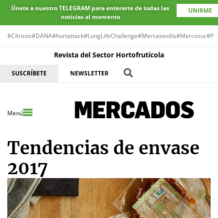
Únete a nuestro TELEGRAM para enterarte de todas las
UNIRME
noticias al momento
#Cítricos
#DANA
#hortattack
#LongLifeChallenge
#Mercasevilla
#Mercosur
#Pr
Revista del Sector Hortofrutícola
SUSCRÍBETE
NEWSLETTER
Menú
Tendencias de envase
2017