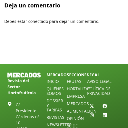
Deja un comentario
Debes estar conectado para dejar un comentario.
MERCADOS
SECCIONES
LEGAL
Revista del
INICIO
FRUTAS
AVISO LEGAL
Sector
QUIÉNES
HORTALIZAS
POLÍTICA DE
Hortofrutícola
SOMOS
PRIVACIDAD
EMPRESA
DOSSIER
MERCADOS
C/
Y
TARIFAS
Presidente
ALIMENTACIÓN
Cárdenas nº
REVISTAS
OPINIÓN
10.
NEWSLETTER
30 DE