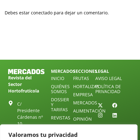
Debes estar conectado para dejar un comentario.
MERCADOS
SECCIONES
LEGAL
Revista del
INICIO
FRUTAS
AVISO LEGAL
Sector
QUIÉNES
HORTALIZAS
POLÍTICA DE
Hortofrutícola
SOMOS
PRIVACIDAD
EMPRESA
DOSSIER
MERCADOS
C/
Y
TARIFAS
Presidente
ALIMENTACIÓN
Cárdenas nº
REVISTAS
OPINIÓN
10.
NEWSLETTER
30 DE
41013
30
Valoramos tu privacidad
SUSCRIPCIÓN
Sevilla.