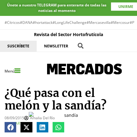
Únete a nuestro TELEGRAM para enterarte de todas las
UNIRME
noticias al momento
#Cítricos
#DANA
#hortattack
#LongLifeChallenge
#Mercasevilla
#Mercosur
#Pr
Revista del Sector Hortofrutícola
SUSCRÍBETE
NEWSLETTER
Menú
¿Qué pasa con el
melón y la sandía?
08/09/2015
Amalia Del Río
COMPARTE