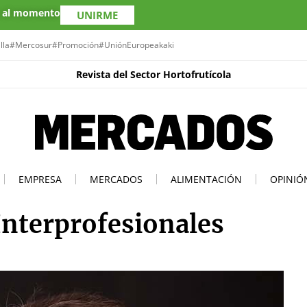
s al momento
UNIRME
lla
#Mercosur
#Promoción
#UniónEuropea
kaki
Revista del Sector Hortofrutícola
EMPRESA
MERCADOS
ALIMENTACIÓN
OPINIÓ
 Interprofesionales