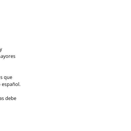
y
mayores
es que
o español.
las debe