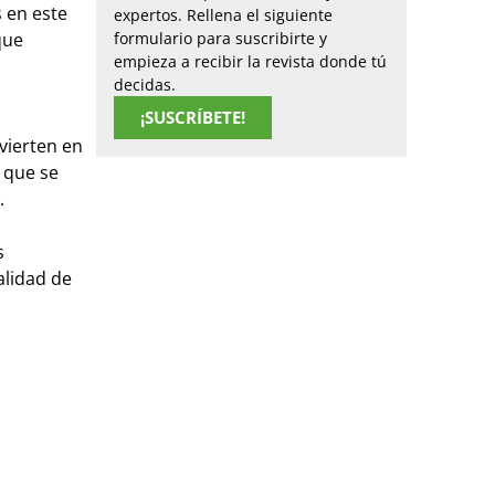
 en este
expertos. Rellena el siguiente
que
formulario para suscribirte y
empieza a recibir la revista donde tú
decidas.
¡SUSCRÍBETE!
vierten en
o que se
.
s
alidad de