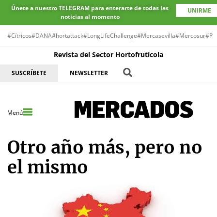
Únete a nuestro TELEGRAM para enterarte de todas las
UNIRME
noticias al momento
#Cítricos
#DANA
#hortattack
#LongLifeChallenge
#Mercasevilla
#Mercosur
#Pr
Revista del Sector Hortofrutícola
SUSCRÍBETE
NEWSLETTER
Menú
Otro año más, pero no
el mismo