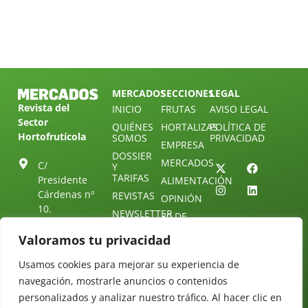
MERCADOS
SECCIONES
LEGAL
Revista del
INICIO
FRUTAS
AVISO LEGAL
Sector
QUIÉNES
HORTALIZAS
POLÍTICA DE
Hortofrutícola
SOMOS
PRIVACIDAD
EMPRESA
DOSSIER
MERCADOS
C/
Y
TARIFAS
Presidente
ALIMENTACIÓN
Cárdenas nº
REVISTAS
OPINIÓN
10.
NEWSLETTER
30 DE
41013
30
SUSCRIPCIÓN
Sevilla.
Valoramos tu privacidad
DIRECTORIO
ÚNETE A
Diseño web:
ESPAÑA
NUESTRO
Starenlared
Usamos cookies para mejorar su experiencia de
TELEGRAM
Tel: (+34) 954
navegación, mostrarle anuncios o contenidos
25 88 51
CONTACTO
personalizados y analizar nuestro tráfico. Al hacer clic en
redaccion@revistamercados.com