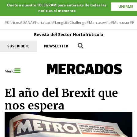
Únete a nuestro TELEGRAM para enterarte de todas las
UNIRME
noticias al momento
#Cítricos
#DANA
#hortattack
#LongLifeChallenge
#Mercasevilla
#Mercosur
#Pr
Revista del Sector Hortofrutícola
SUSCRÍBETE
NEWSLETTER
Menú
El año del Brexit que
nos espera