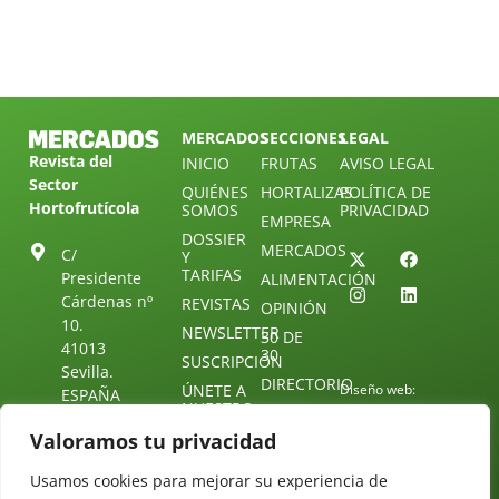
MERCADOS
SECCIONES
LEGAL
Revista del
INICIO
FRUTAS
AVISO LEGAL
Sector
QUIÉNES
HORTALIZAS
POLÍTICA DE
Hortofrutícola
SOMOS
PRIVACIDAD
EMPRESA
DOSSIER
MERCADOS
C/
Y
TARIFAS
Presidente
ALIMENTACIÓN
Cárdenas nº
REVISTAS
OPINIÓN
10.
NEWSLETTER
30 DE
41013
30
SUSCRIPCIÓN
Sevilla.
DIRECTORIO
ÚNETE A
Diseño web:
ESPAÑA
NUESTRO
Starenlared
TELEGRAM
Tel: (+34) 954
Valoramos tu privacidad
25 88 51
CONTACTO
Usamos cookies para mejorar su experiencia de
redaccion@revistamercados.com