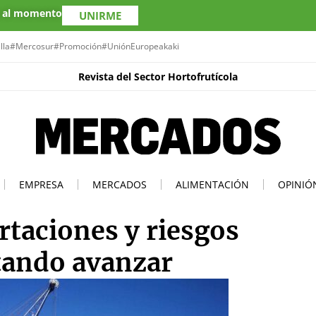
s al momento
UNIRME
lla
#Mercosur
#Promoción
#UniónEuropea
kaki
Revista del Sector Hortofrutícola
EMPRESA
MERCADOS
ALIMENTACIÓN
OPINIÓ
ortaciones y riesgos
ntando avanzar