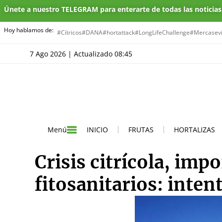
Únete a nuestro TELEGRAM para enterarte de todas las noticia
Hoy hablamos de:
#Cítricos
#DANA
#hortattack
#LongLifeChallenge
#Mercasevi
7 Ago 2026 | Actualizado 08:45
INICIO
FRUTAS
HORTALIZAS
Menú
Crisis citrícola, imp
fitosanitarios: inte