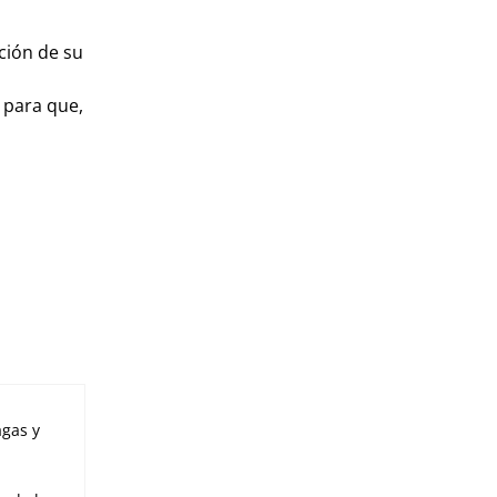
ción de su
 para que,
agas y