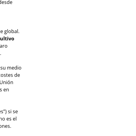
 desde
e global.
ultivo
laro
.
r su medio
costes de
 Unión
s en
”) si se
no es el
ones.