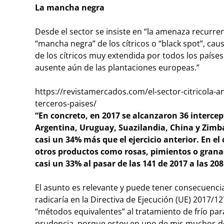
La mancha negra
Desde el sector se insiste en “
la amenaza recurrent
“mancha negra” de los cítricos o “black spot”, caus
de los cítricos muy extendida por todos los países 
ausente aún de las plantaciones europeas.”
https://revistamercados.com/el-sector-citricola-a
terceros-paises/
“
En concreto, en 2017 se alcanzaron 36 intercept
Argentina, Uruguay, Suazilandia, China y Zimba
casi un 34% más que el ejercicio anterior. En el 
otros productos como rosas, pimientos o gran
casi un 33% al pasar de las 141 de 2017 a las 208
El asunto es relevante y puede tener consecuenci
radicaría en la Directiva de Ejecución (UE) 2017/12
“métodos equivalentes” al tratamiento de frío pa
prudencia, porque estoy en uno de mis muchos d