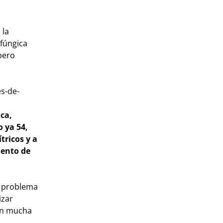
 la
 fúngica
 pero
es-de-
ica,
 ya 54,
tricos y a
mento de
l problema
izar
con mucha