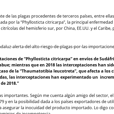
e de las plagas procedentes de terceros países, entre ellas
ada por la “Phyllosticta citricarpa”, la principal enfermedad
citrícolas del hemisferio sur, por China, EE.UU. y el Caribe,
ndaluz-alerta-del-alto-riesgo-de-plagas-por-las-importacion
aciones de “Phyllosticta citricarpa” en envíos de Sudáfr
bue; mientras que en 2018 las interceptaciones han sido
caso de la “Thaumatotibia leucotreta”, que afecta a los cí
adas, las interceptaciones han experimentado un incre
 de 2018.”
as importantes. Según me cuenta algún amigo del sector, e
79 y en la posibilidad dada a los países exportadores de util
ra asegurar la inocuidad del producto importado. Lo digo 
ominios de incompetencia.