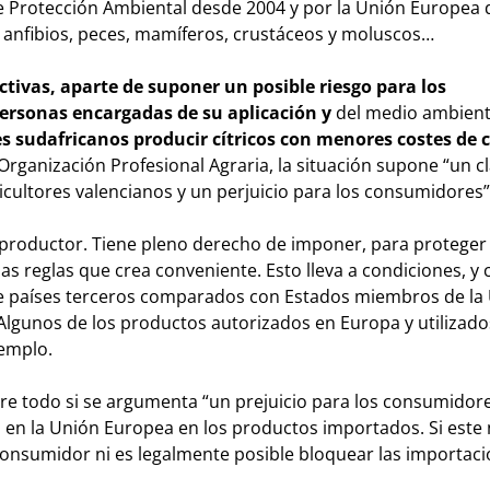
 de Protección Ambiental desde 2004 y por la Unión Europea
os anfibios, peces, mamíferos, crustáceos y moluscos…
activas, aparte de suponer un posible riesgo para los
personas encargadas de su aplicación
y
del medio ambient
s sudafricanos producir cítricos con menores costes de c
 Organización Profesional Agraria, la situación supone “un c
icultores valencianos y un perjuicio para los consumidores
”
ís productor. Tiene pleno derecho de imponer, para protege
las reglas que crea conveniente. Esto lleva a condiciones, y 
 de países terceros comparados con Estados miembros de la
lgunos de los productos autorizados en Europa y utilizado
jemplo.
re todo si se argumenta “un prejuicio para los consumidores
en la Unión Europea en los productos importados. Si este 
l consumidor ni es legalmente posible bloquear las importaci