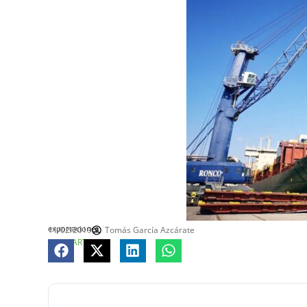
exportaciones
11/02/2019
Tomás García Azcárate
COMPARTE