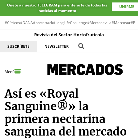
Únete a nuestro TELEGRAM para enterarte de todas las
UNIRME
noticias al momento
#Cítricos
#DANA
#hortattack
#LongLifeChallenge
#Mercasevilla
#Mercosur
#Pr
Revista del Sector Hortofrutícola
SUSCRÍBETE
NEWSLETTER
Menú
Así es «Royal
Sanguine®» la
primera nectarina
sanguina del mercado