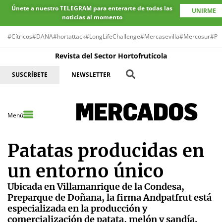
Únete a nuestro TELEGRAM para enterarte de todas las
UNIRME
noticias al momento
#Cítricos
#DANA
#hortattack
#LongLifeChallenge
#Mercasevilla
#Mercosur
#Pr
Revista del Sector Hortofrutícola
SUSCRÍBETE
NEWSLETTER
Menú
Patatas producidas en
un entorno único
Ubicada en Villamanrique de la Condesa,
Preparque de Doñana, la firma Andpatfrut está
especializada en la producción y
comercialización de patata, melón y sandía.