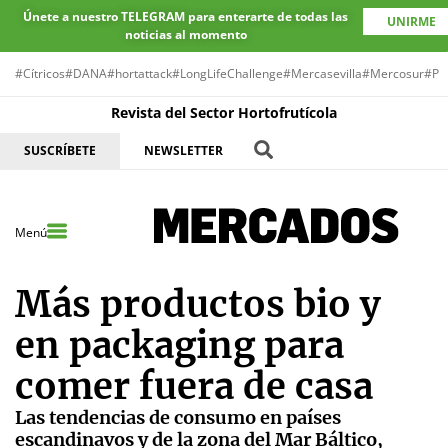
Únete a nuestro TELEGRAM para enterarte de todas las
UNIRME
noticias al momento
#Cítricos
#DANA
#hortattack
#LongLifeChallenge
#Mercasevilla
#Mercosur
#Pr
Revista del Sector Hortofrutícola
SUSCRÍBETE
NEWSLETTER
Menú
Más productos bio y
en packaging para
comer fuera de casa
Las tendencias de consumo en países
escandinavos y de la zona del Mar Báltico,