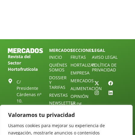
MERCADOS
SECCIONES
LEGAL
Revista del
INICIO
FRUTAS
AVISO LEGAL
Sector
QUIÉNES
HORTALIZAS
POLÍTICA DE
Hortofrutícola
SOMOS
PRIVACIDAD
EMPRESA
DOSSIER
MERCADOS
C/
Y
TARIFAS
Presidente
ALIMENTACIÓN
Cárdenas nº
REVISTAS
OPINIÓN
10.
NEWSLETTER
30 DE
41013
30
SUSCRIPCIÓN
Sevilla.
Valoramos tu privacidad
DIRECTORIO
ÚNETE A
Diseño web:
ESPAÑA
NUESTRO
Starenlared
Usamos cookies para mejorar su experiencia de
TELEGRAM
Tel: (+34) 954
navegación, mostrarle anuncios o contenidos
25 88 51