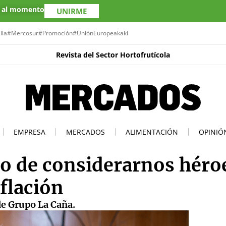
s al momento
UNIRME
lla
#Mercosur
#Promoción
#UniónEuropea
kaki
Revista del Sector Hortofrutícola
EMPRESA
MERCADOS
ALIMENTACIÓN
OPINIÓ
o de considerarnos héro
flación
de Grupo La Caña.