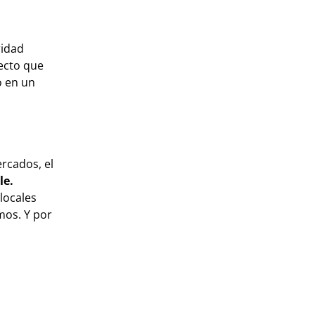
a
ridad
yecto que
o en un
rcados, el
le.
locales
mos. Y por