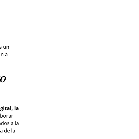
s un
an a
TO
ital, la
borar
dos a la
a de la