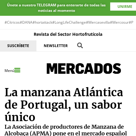
Únete a nuestro TELEGRAM para enterarte de todas las
UNIRME
noticias al momento
#Cítricos
#DANA
#hortattack
#LongLifeChallenge
#Mercasevilla
#Mercosur
#Pr
Revista del Sector Hortofrutícola
SUSCRÍBETE
NEWSLETTER
Menú
La manzana Atlántica
de Portugal, un sabor
único
La Asociación de productores de Manzana de
Alcobaça (APMA) pone en el mercado español