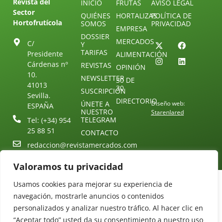
Revista del
INICIO
FRUTAS
AVISO LEGAL
Sector
QUIÉNES
HORTALIZAS
POLÍTICA DE
Hortofrutícola
SOMOS
PRIVACIDAD
EMPRESA
DOSSIER
MERCADOS
C/
Y
TARIFAS
Presidente
ALIMENTACIÓN
Cárdenas nº
REVISTAS
OPINIÓN
10.
NEWSLETTER
30 DE
41013
30
SUSCRIPCIÓN
Sevilla.
DIRECTORIO
ÚNETE A
Diseño web:
ESPAÑA
NUESTRO
Starenlared
TELEGRAM
Tel: (+34) 954
25 88 51
CONTACTO
redaccion@revistamercados.com
Valoramos tu privacidad
Usamos cookies para mejorar su experiencia de
navegación, mostrarle anuncios o contenidos
personalizados y analizar nuestro tráfico. Al hacer clic en
“Aceptar todo” usted da su consentimiento a nuestro uso