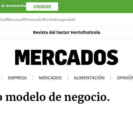
s al momento
UNIRME
lla
#Mercosur
#Promoción
#UniónEuropea
kaki
Revista del Sector Hortofrutícola
EMPRESA
MERCADOS
ALIMENTACIÓN
OPINIÓ
 modelo de negocio.