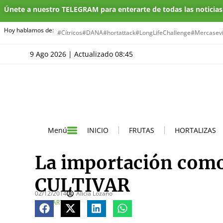
Únete a nuestro TELEGRAM para enterarte de todas las noticia
Hoy hablamos de:
#Cítricos
#DANA
#hortattack
#LongLifeChallenge
#Mercasevi
9 Ago 2026 | Actualizado 08:45
INICIO
FRUTAS
HORTALIZAS
Menú
La importación como
CULTIVAR
02/12/2014
Alicia Lozano
COMPARTE