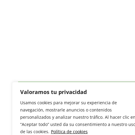
Valoramos tu privacidad
Usamos cookies para mejorar su experiencia de
Revista del Sector Hortofrutícola
navegación, mostrarle anuncios o contenidos
C/ Presidente Cárdenas nº 10.
personalizados y analizar nuestro tráfico. Al hacer clic e
41013 Sevilla. ESPAÑA
“Aceptar todo” usted da su consentimiento a nuestro us
Tel: (+34) 954 25 88 51
de las cookies.
Política de cookies