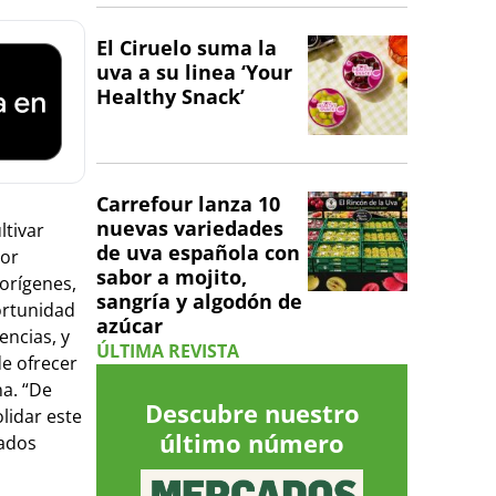
El Ciruelo suma la
uva a su linea ‘Your
Healthy Snack’
Carrefour lanza 10
nuevas variedades
tivar
de uva española con
dor
sabor a mojito,
 orígenes,
sangría y algodón de
ortunidad
azúcar
encias, y
ÚLTIMA REVISTA
de ofrecer
a. “De
Descubre nuestro
lidar este
último número
cados