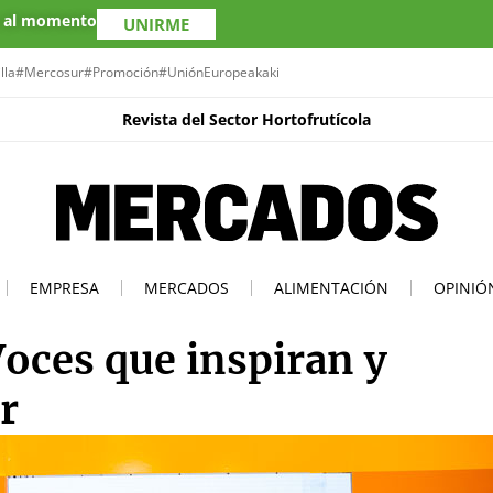
s al momento
UNIRME
lla
#Mercosur
#Promoción
#UniónEuropea
kaki
Revista del Sector Hortofrutícola
EMPRESA
MERCADOS
ALIMENTACIÓN
OPINIÓ
Voces que inspiran y
r