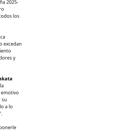
aña 2025-
ro
todos los
sca
no excedan
miento
dores y
Sakata
la
y emotivo
r su
o a lo
”.
 ponerle