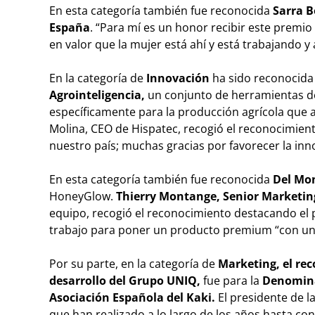
En esta categoría también fue reconocida
Sarra B
Españ
a
. “Para mí es un honor recibir este premi
en valor que la mujer está ahí y está trabajando y
En la categoría de
Innovación
ha sido reconocid
Agrointeligencia,
un conjunto de herramientas de 
específicamente para la producción agrícola que ay
Molina, CEO de Hispatec, recogió el reconocimient
nuestro país; muchas gracias por favorecer la inn
En esta categoría también fue reconocida
Del Mo
HoneyGlow.
Thierry Montange, Senior Marketing
equipo, recogió el reconocimiento destacando el p
trabajo para poner un producto premium “con una
Por su parte, en la categoría de
M
arketing, el re
desarrollo del Grupo UNIQ,
fue para la
Denomina
Asociación Española del Kaki.
El presidente de l
que han realizado a lo largo de los años hasta con