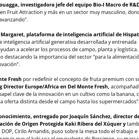
ouagga, investigadora jefe del equipo Bio-I Macro de R&
o en Fruit Attraction y más en un sector muy masculino, do
 avanzando”.
a
Margaret, plataforma de inteligencia artificial de Hispa
inteligencia artificial generativa desarrollada y entrenada
udan a acelerar los procesos de campo, planta y logística. 
o destacando la importancia del sector “para la alimentaci
ovación”.
nte Fresh
por redefinir el concepto de fruta premium con 
 Director Europe/Africa en Del Monte Fresh,
acompañado
apel clave de la innovación en un cultivo como la banana, 
 oferta distinta desde el campo hasta los supermercados”
conocimiento, entregado por Joaquín Sánchez, director d
ción de Origen Protegida Kaki Ribera del Xú
quer
y
tamb
a DOP, Cirilo Arnandis, puso sobre la mesa todo el trabajo e
seguir que el kaki sea el equivalente de Persimon, su marca