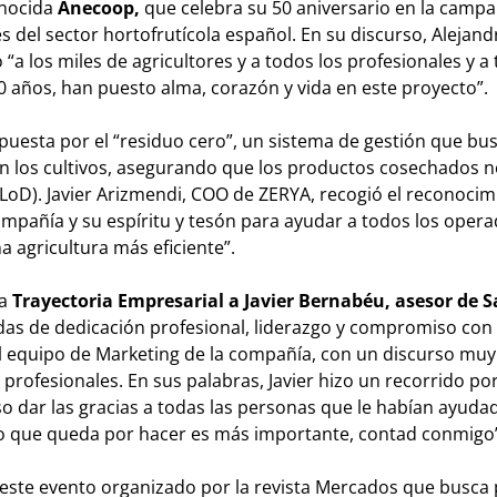
onocida
Anecoop,
que celebra su 50 aniversario en la camp
s del sector hortofrutícola español. En su discurso, Alejand
a los miles de agricultores y a todos los profesionales y a 
0 años, han puesto alma, corazón y vida en este proyecto”.
puesta por el “residuo cero”, un sistema de gestión que bu
 en los cultivos, asegurando que los productos cosechados 
s (LoD). Javier Arizmendi, COO de ZERYA, recogió el reconoci
ompañía y su espíritu y tesón para ayudar a todos los opera
na agricultura más eficiente”.
la
Trayectoria Empresarial a Javier Bernabéu, asesor de 
s de dedicación profesional, liderazgo y compromiso con 
el equipo de Marketing de la compañía, con un discurso mu
profesionales. En sus palabras, Javier hizo un recorrido po
iso dar las gracias a todas las personas que le habían ayudad
 lo que queda por hacer es más importante, contad conmigo
 este evento organizado por la revista Mercados que busca