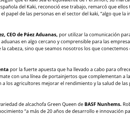
 Española del Kaki, reconoció ese trabajo, remarcó que ellos
l papel de las personas en el sector del kaki, “algo que la i
ez, CEO de P
áez Aduanas,
por utilizar la comunicación par
las aduanas en algo cercano y comprensible para las empresa
ne la cabeza, sino que seamos nosotros los que conectemos 
enta
por la fuerte apuesta que ha llevado a cabo para ofrec
tomate con una línea de portainjertos que complementan a l
a los agricultores mejorar el rendimiento y la salud de las 
 variedad de alcachofa Green Queen de
BASF Nunhems.
Rob
onocimiento “a más de 20 años de desarrollo e innovación p