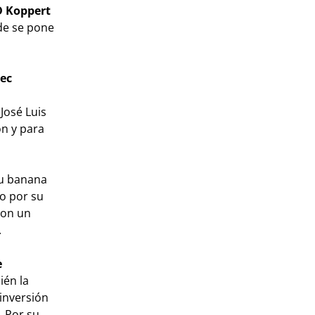
D Koppert
nde se pone
tec
José Luis
ón y para
su banana
 por su
con un
.
e
ién la
 inversión
. Por su