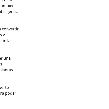
 también
nteligencia
a convertir
s y
con las
er una
as
plantas
erto
ara poder