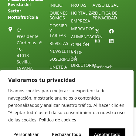
Revista del
INICIO
FRUTAS
AVISO LEGAL
Sector
QUIÉNES
HORTALIZAS
POLÍTICA DE
Hortofrutícola
SOMOS
PRIVACIDAD
EMPRESA
DOSSIER
MERCADOS
C/
Y
TARIFAS
Presidente
ALIMENTACIÓN
Cárdenas nº
REVISTAS
OPINIÓN
10.
NEWSLETTER
30 DE
41013
30
SUSCRIPCIÓN
Sevilla.
DIRECTORIO
ÚNETE A
Diseño web:
ESPAÑA
NUESTRO
Starenlared
TELEGRAM
Tel: (+34) 954
Valoramos tu privacidad
25 88 51
CONTACTO
Usamos cookies para mejorar su experiencia de
redaccion@revistamercados.com
navegación, mostrarle anuncios o contenidos
personalizados y analizar nuestro tráfico. Al hacer clic en
“Aceptar todo” usted da su consentimiento a nuestro uso
de las cookies.
Política de cookies
Personalizar
Rechazar todo
Aceptar todo