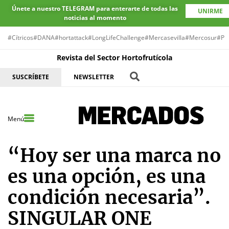
Únete a nuestro TELEGRAM para enterarte de todas las
UNIRME
noticias al momento
#Cítricos
#DANA
#hortattack
#LongLifeChallenge
#Mercasevilla
#Mercosur
#Pr
Revista del Sector Hortofrutícola
SUSCRÍBETE
NEWSLETTER
Menú
“Hoy ser una marca no
es una opción, es una
condición necesaria”.
SINGULAR ONE