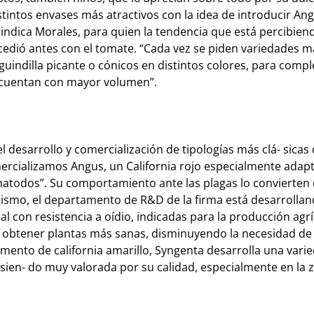
stintos envases más atractivos con la idea de introducir Ang
ndica Morales, para quien la tendencia que está percibiend
edió antes con el tomate. “Cada vez se piden variedades m
uindilla picante o cónicos en distintos colores, para comp
ue cuentan con mayor volumen”.
 desarrollo y comercialización de tipologías más clá- sicas
mercializamos Angus, un California rojo especialmente adap
atodos”. Su comportamiento ante las plagas lo convierten 
imismo, el departamento de R&D de la firma está desarrolla
l con resistencia a oídio, indicadas para la producción agrí
te obtener plantas más sanas, disminuyendo la necesidad de 
gmento de california amarillo, Syngenta desarrolla una vari
ien- do muy valorada por su calidad, especialmente en la z