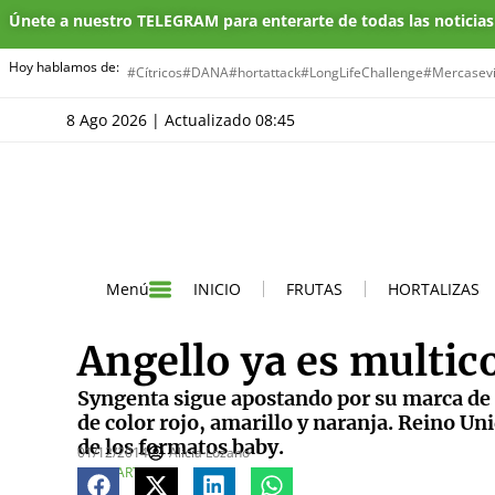
Únete a nuestro TELEGRAM para enterarte de todas las noticia
Hoy hablamos de:
#Cítricos
#DANA
#hortattack
#LongLifeChallenge
#Mercasevi
8 Ago 2026 | Actualizado 08:45
INICIO
FRUTAS
HORTALIZAS
Menú
Angello ya es multi
Syngenta sigue apostando por su marca de 
de color rojo, amarillo y naranja. Reino U
de los formatos baby.
01/12/2014
Alicia Lozano
COMPARTE