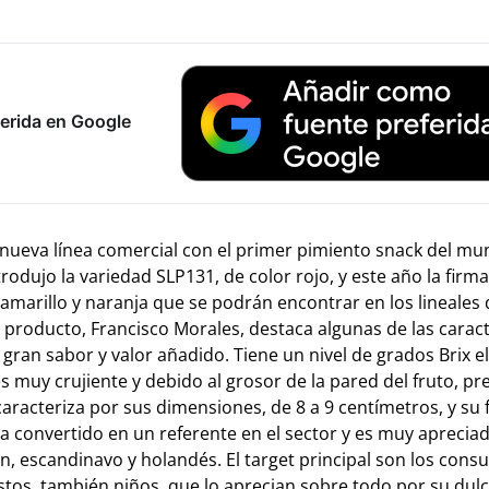
erida en Google
nueva línea comercial con el primer pimiento snack del mu
rodujo la variedad SLP131, de color rojo, y este año la firma
marillo y naranja que se podrán encontrar en los lineales 
roducto, Francisco Morales, destaca algunas de las caract
gran sabor y valor añadido. Tiene un nivel de grados Brix e
s muy crujiente y debido al grosor de la pared del fruto, p
acteriza por sus dimensiones, de 8 a 9 centímetros, y su
 convertido en un referente en el sector y es muy apreciad
, escandinavo y holandés. El target principal son los con
estos, también niños, que lo aprecian sobre todo por su dul