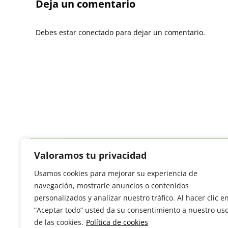
Deja un comentario
Debes estar conectado para dejar un comentario.
Valoramos tu privacidad
Usamos cookies para mejorar su experiencia de
Revista del Sector Hortofrutícola
navegación, mostrarle anuncios o contenidos
C/ Presidente Cárdenas nº 10.
personalizados y analizar nuestro tráfico. Al hacer clic e
41013 Sevilla. ESPAÑA
“Aceptar todo” usted da su consentimiento a nuestro us
Tel: (+34) 954 25 88 51
de las cookies.
Política de cookies