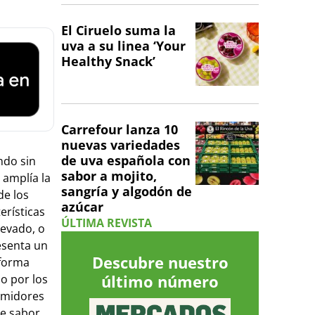
El Ciruelo suma la
uva a su linea ‘Your
Healthy Snack’
Carrefour lanza 10
nuevas variedades
de uva española con
ndo sin
sabor a mojito,
 amplía la
sangría y algodón de
de los
azúcar
erísticas
ÚLTIMA REVISTA
levado, o
resenta un
Descubre nuestro
 forma
último número
o por los
sumidores
ce sabor.