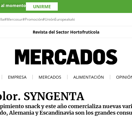
s al momento
UNIRME
lla
#Mercosur
#Promoción
#UniónEuropea
kaki
Revista del Sector Hortofrutícola
EMPRESA
MERCADOS
ALIMENTACIÓN
OPINIÓ
color. SYNGENTA
pimiento snack y este año comercializa nuevas var
nido, Alemania y Escandinavia son los grandes con