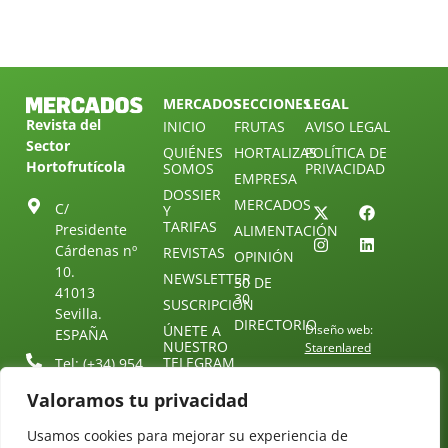
MERCADOS
SECCIONES
LEGAL
Revista del
INICIO
FRUTAS
AVISO LEGAL
Sector
QUIÉNES
HORTALIZAS
POLÍTICA DE
Hortofrutícola
SOMOS
PRIVACIDAD
EMPRESA
DOSSIER
MERCADOS
C/
Y
TARIFAS
Presidente
ALIMENTACIÓN
Cárdenas nº
REVISTAS
OPINIÓN
10.
NEWSLETTER
30 DE
41013
30
SUSCRIPCIÓN
Sevilla.
DIRECTORIO
ÚNETE A
Diseño web:
ESPAÑA
NUESTRO
Starenlared
TELEGRAM
Tel: (+34) 954
25 88 51
CONTACTO
Valoramos tu privacidad
redaccion@revistamercados.com
Usamos cookies para mejorar su experiencia de