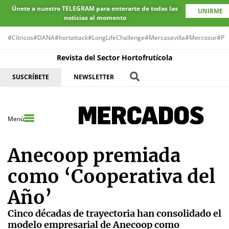
Únete a nuestro TELEGRAM para enterarte de todas las
UNIRME
noticias al momento
#Cítricos
#DANA
#hortattack
#LongLifeChallenge
#Mercasevilla
#Mercosur
#Pr
Revista del Sector Hortofrutícola
SUSCRÍBETE
NEWSLETTER
Menú
Anecoop premiada
como ‘Cooperativa del
Año’
Cinco décadas de trayectoria han consolidado el
modelo empresarial de Anecoop como