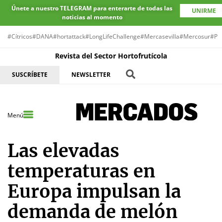
Únete a nuestro TELEGRAM para enterarte de todas las
UNIRME
noticias al momento
#Cítricos
#DANA
#hortattack
#LongLifeChallenge
#Mercasevilla
#Mercosur
#Pr
Revista del Sector Hortofrutícola
SUSCRÍBETE
NEWSLETTER
Menú
Las elevadas
temperaturas en
Europa impulsan la
demanda de melón