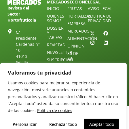
MERCADOS
SECCIONES
LEGAL
Revista del
INICIO
FRUTAS
AVISO LEGAL
Sector
QUIÉNES
HORTALIZAS
POLÍTICA DE
Hortofrutícola
SOMOS
PRIVACIDAD
EMPRESA
DOSSIER
MERCADOS
C/
Y
TARIFAS
Presidente
ALIMENTACIÓN
Cárdenas nº
REVISTAS
OPINIÓN
10.
NEWSLETTER
30 DE
41013
30
SUSCRIPCIÓN
Sevilla.
DIRECTORIO
ÚNETE A
Diseño web:
ESPAÑA
NUESTRO
Valoramos tu privacidad
Starenlared
TELEGRAM
Tel: (+34) 954
25 88 51
Usamos cookies para mejorar su experiencia de
CONTACTO
navegación, mostrarle anuncios o contenidos
redaccion@revistamercados.com
personalizados y analizar nuestro tráfico. Al hacer clic en
“Aceptar todo” usted da su consentimiento a nuestro uso
de las cookies.
Política de cookies
Personalizar
Rechazar todo
Aceptar todo