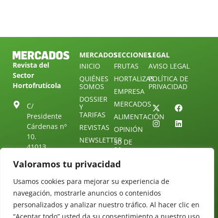
MERCADOS
SECCIONES
LEGAL
Revista del
INICIO
FRUTAS
AVISO LEGAL
Sector
QUIÉNES
HORTALIZAS
POLÍTICA DE
Hortofrutícola
SOMOS
PRIVACIDAD
EMPRESA
DOSSIER
MERCADOS
C/
Y
TARIFAS
Presidente
ALIMENTACIÓN
Cárdenas nº
REVISTAS
OPINIÓN
10.
NEWSLETTER
30 DE
41013
30
SUSCRIPCIÓN
Sevilla.
DIRECTORIO
Valoramos tu privacidad
ÚNETE A
Diseño web:
ESPAÑA
NUESTRO
Starenlared
TELEGRAM
Tel: (+34) 954
Usamos cookies para mejorar su experiencia de
25 88 51
navegación, mostrarle anuncios o contenidos
CONTACTO
personalizados y analizar nuestro tráfico. Al hacer clic en
redaccion@revistamercados.com
“Aceptar todo” usted da su consentimiento a nuestro uso