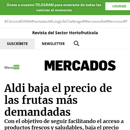
Únete a nuestro TELEGRAM para enterarte de todas las
UNIRME
noticias al momento
#Cítricos
#DANA
#hortattack
#LongLifeChallenge
#Mercasevilla
#Mercosur
#Pr
Revista del Sector Hortofrutícola
SUSCRÍBETE
NEWSLETTER
Menú
Aldi baja el precio de
las frutas más
demandadas
Con el objetivo de seguir facilitando el acceso a
productos frescos y saludables, baja el precio