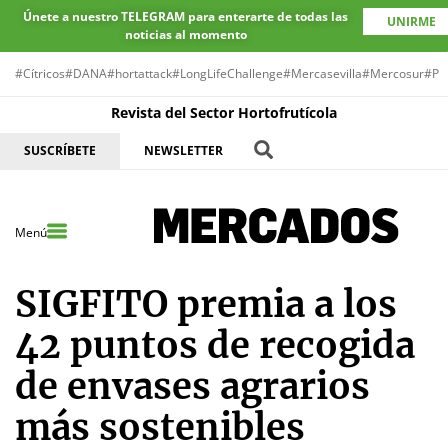
Únete a nuestro TELEGRAM para enterarte de todas las
UNIRME
noticias al momento
#Cítricos
#DANA
#hortattack
#LongLifeChallenge
#Mercasevilla
#Mercosur
#Pr
Revista del Sector Hortofrutícola
SUSCRÍBETE
NEWSLETTER
Menú
SIGFITO premia a los
42 puntos de recogida
de envases agrarios
más sostenibles