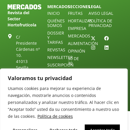
MERCADOS
SECCIONES
LEGAL
Revista del
INICIO
FRUTAS
AVISO LEGAL
Sector
QUIÉNES
HORTALIZAS
POLÍTICA DE
Hortofrutícola
SOMOS
PRIVACIDAD
EMPRESA
DOSSIER
MERCADOS
C/
Y
TARIFAS
Presidente
ALIMENTACIÓN
Cárdenas nº
REVISTAS
OPINIÓN
10.
NEWSLETTER
30 DE
41013
30
SUSCRIPCIÓN
Sevilla.
DIRECTORIO
ÚNETE A
Diseño web:
ESPAÑA
NUESTRO
Valoramos tu privacidad
Starenlared
TELEGRAM
Tel: (+34) 954
25 88 51
Usamos cookies para mejorar su experiencia de
CONTACTO
navegación, mostrarle anuncios o contenidos
redaccion@revistamercados.com
personalizados y analizar nuestro tráfico. Al hacer clic en
“Aceptar todo” usted da su consentimiento a nuestro uso
de las cookies.
Política de cookies