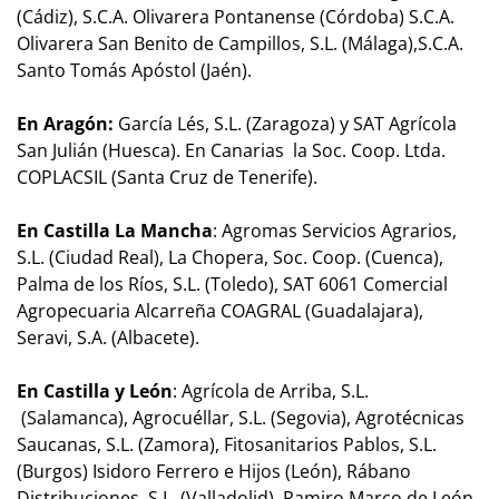
(Cádiz), S.C.A. Olivarera Pontanense (Córdoba) S.C.A.
Olivarera San Benito de Campillos, S.L. (Málaga),S.C.A.
Santo Tomás Apóstol (Jaén).
En Aragón:
García Lés, S.L. (Zaragoza) y SAT Agrícola
San Julián (Huesca). En Canarias la Soc. Coop. Ltda.
COPLACSIL (Santa Cruz de Tenerife).
En Castilla La Mancha
: Agromas Servicios Agrarios,
S.L. (Ciudad Real), La Chopera, Soc. Coop. (Cuenca),
Palma de los Ríos, S.L. (Toledo), SAT 6061 Comercial
Agropecuaria Alcarreña COAGRAL (Guadalajara),
Seravi, S.A. (Albacete).
En Castilla y León
: Agrícola de Arriba, S.L.
(Salamanca), Agrocuéllar, S.L. (Segovia), Agrotécnicas
Saucanas, S.L. (Zamora), Fitosanitarios Pablos, S.L.
(Burgos) Isidoro Ferrero e Hijos (León), Rábano
Distribuciones, S.L. (Valladolid), Ramiro Marco de León