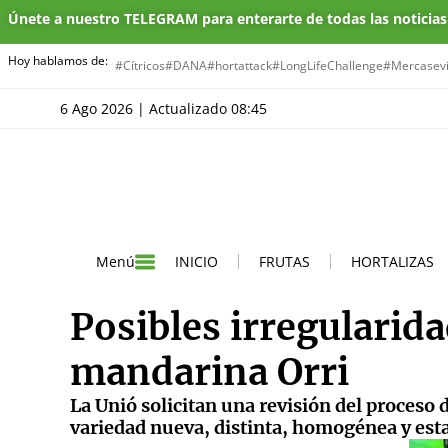
Únete a nuestro TELEGRAM para enterarte de todas las noticia
Hoy hablamos de:
#Cítricos
#DANA
#hortattack
#LongLifeChallenge
#Mercasevi
6 Ago 2026 | Actualizado 08:45
INICIO
FRUTAS
HORTALIZAS
Menú
Posibles irregularida
mandarina Orri
La Unió solicitan una revisión del proceso 
variedad nueva, distinta, homogénea y esta