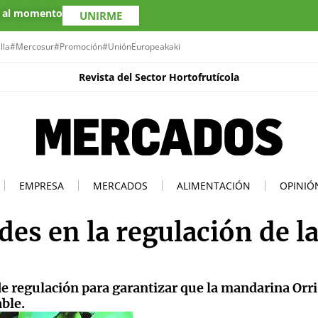
s al momento
UNIRME
lla
#Mercosur
#Promoción
#UniónEuropea
kaki
Revista del Sector Hortofrutícola
EMPRESA
MERCADOS
ALIMENTACIÓN
OPINIÓ
des en la regulación de l
de regulación para garantizar que la mandarina Orri
ble.