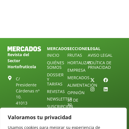
MERCADOS
SECCIONES
LEGAL
Revista del
INICIO
FRUTAS
AVISO LEGAL
Sector
QUIÉNES
HORTALIZAS
POLÍTICA DE
Hortofrutícola
SOMOS
PRIVACIDAD
EMPRESA
DOSSIER
MERCADOS
C/
Y
TARIFAS
Presidente
ALIMENTACIÓN
Cárdenas nº
REVISTAS
OPINIÓN
10.
NEWSLETTER
30 DE
41013
30
SUSCRIPCIÓN
Sevilla.
DIRECTORIO
ÚNETE A
Diseño web:
ESPAÑA
Valoramos tu privacidad
NUESTRO
Starenlared
TELEGRAM
Tel: (+34) 954
Usamos cookies para mejorar su experiencia de