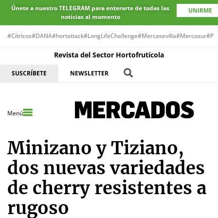
Únete a nuestro TELEGRAM para enterarte de todas las
UNIRME
noticias al momento
#Cítricos
#DANA
#hortattack
#LongLifeChallenge
#Mercasevilla
#Mercosur
#Pr
Revista del Sector Hortofrutícola
SUSCRÍBETE
NEWSLETTER
Menú
Minizano y Tiziano,
dos nuevas variedades
de cherry resistentes a
rugoso