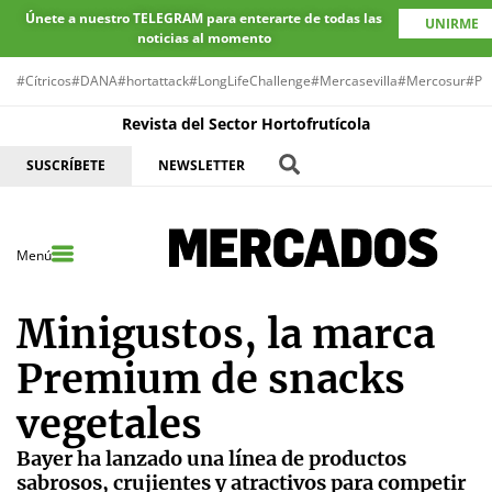
Únete a nuestro TELEGRAM para enterarte de todas las
UNIRME
noticias al momento
#Cítricos
#DANA
#hortattack
#LongLifeChallenge
#Mercasevilla
#Mercosur
#Pr
Revista del Sector Hortofrutícola
SUSCRÍBETE
NEWSLETTER
Menú
Minigustos, la marca
Premium de snacks
vegetales
Bayer ha lanzado una línea de productos
sabrosos, crujientes y atractivos para competir