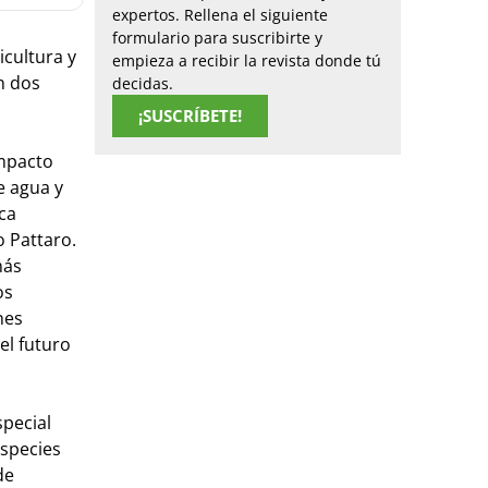
expertos. Rellena el siguiente
formulario para suscribirte y
icultura y
empieza a recibir la revista donde tú
n dos
decidas.
¡SUSCRÍBETE!
impacto
e agua y
ca
 Pattaro.
más
os
nes
el futuro
special
especies
de