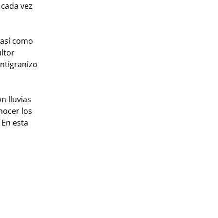
 cada vez
 así como
ltor
ntigranizo
n lluvias
nocer los
 En esta