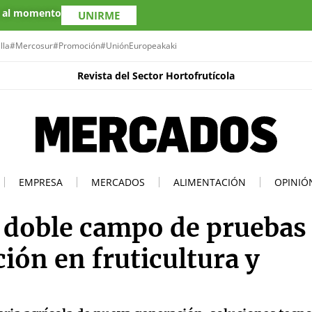
s al momento
UNIRME
lla
#Mercosur
#Promoción
#UniónEuropea
kaki
Revista del Sector Hortofrutícola
EMPRESA
MERCADOS
ALIMENTACIÓN
OPINIÓ
 doble campo de pruebas
ión en fruticultura y