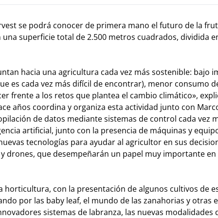
arvest se podrá conocer de primera mano el futuro de la frut
una superficie total de 2.500 metros cuadrados, dividida e
ntan hacia una agricultura cada vez más sostenible: bajo 
ue es cada vez más difícil de encontrar), menor consumo d
r frente a los retos que plantea el cambio climático», expli
ce años coordina y organiza esta actividad junto con Marco
pilación de datos mediante sistemas de control cada vez 
ncia artificial, junto con la presencia de máquinas y equip
uevas tecnologías para ayudar al agricultor en sus decisio
s y drones, que desempeñarán un papel muy importante en 
a horticultura, con la presentación de algunos cultivos de e
ando por las baby leaf, el mundo de las zanahorias y otras 
innovadores sistemas de labranza, las nuevas modalidades 