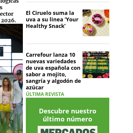
ológicas
s
El Ciruelo suma la
sector
uva a su linea ‘Your
e 2026.
Healthy Snack’
Carrefour lanza 10
nuevas variedades
de uva española con
sabor a mojito,
sangría y algodón de
azúcar
ÚLTIMA REVISTA
Descubre nuestro
último número