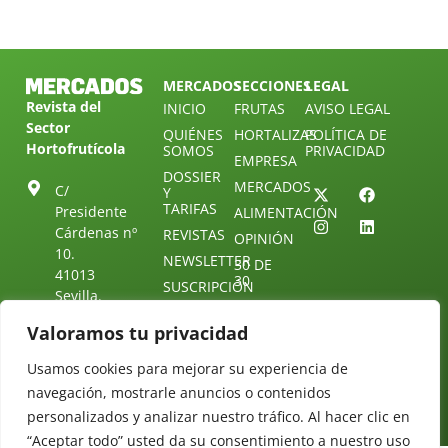
MERCADOS
SECCIONES
LEGAL
Revista del
INICIO
FRUTAS
AVISO LEGAL
Sector
QUIÉNES
HORTALIZAS
POLÍTICA DE
Hortofrutícola
SOMOS
PRIVACIDAD
EMPRESA
DOSSIER
MERCADOS
C/
Y
TARIFAS
Presidente
ALIMENTACIÓN
Cárdenas nº
REVISTAS
OPINIÓN
10.
NEWSLETTER
30 DE
41013
30
SUSCRIPCIÓN
Sevilla.
DIRECTORIO
ÚNETE A
Diseño web:
ESPAÑA
NUESTRO
Starenlared
Valoramos tu privacidad
TELEGRAM
Tel: (+34) 954
25 88 51
Usamos cookies para mejorar su experiencia de
CONTACTO
navegación, mostrarle anuncios o contenidos
redaccion@revistamercados.com
personalizados y analizar nuestro tráfico. Al hacer clic en
“Aceptar todo” usted da su consentimiento a nuestro uso