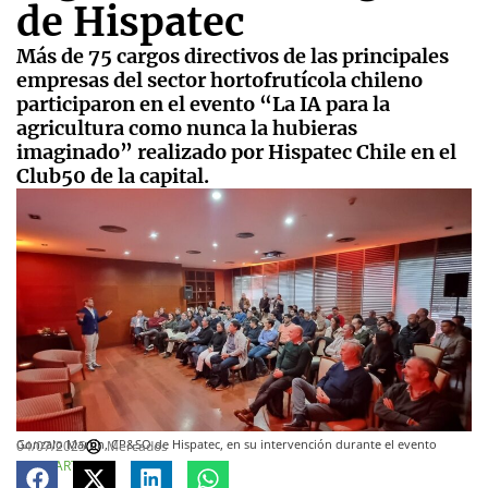
de Hispatec
Más de 75 cargos directivos de las principales
empresas del sector hortofrutícola chileno
participaron en el evento “La IA para la
agricultura como nunca la hubieras
imaginado” realizado por Hispatec Chile en el
Club50 de la capital.
Gonzalo Martín, CP&SO de Hispatec, en su intervención durante el evento
04/07/2025
Mercados
COMPARTE