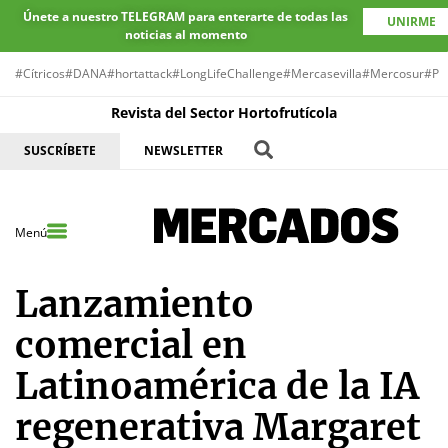
Únete a nuestro TELEGRAM para enterarte de todas las
UNIRME
noticias al momento
#Cítricos
#DANA
#hortattack
#LongLifeChallenge
#Mercasevilla
#Mercosur
#Pr
Revista del Sector Hortofrutícola
SUSCRÍBETE
NEWSLETTER
Menú
Lanzamiento
comercial en
Latinoamérica de la IA
regenerativa Margaret