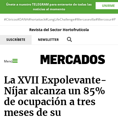
Únete a nuestro TELEGRAM para enterarte de todas las
UNIRME
noticias al momento
#Cítricos
#DANA
#hortattack
#LongLifeChallenge
#Mercasevilla
#Mercosur
#Pr
Revista del Sector Hortofrutícola
SUSCRÍBETE
NEWSLETTER
Menú
La XVII Expolevante-
Níjar alcanza un 85%
de ocupación a tres
meses de su