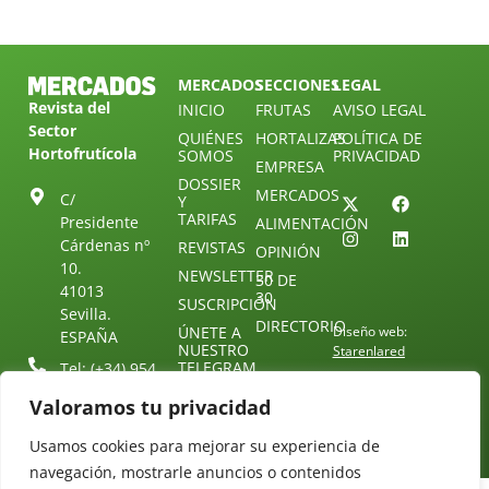
MERCADOS
SECCIONES
LEGAL
Revista del
INICIO
FRUTAS
AVISO LEGAL
Sector
QUIÉNES
HORTALIZAS
POLÍTICA DE
Hortofrutícola
SOMOS
PRIVACIDAD
EMPRESA
DOSSIER
MERCADOS
C/
Y
TARIFAS
Presidente
ALIMENTACIÓN
Cárdenas nº
REVISTAS
OPINIÓN
10.
NEWSLETTER
30 DE
41013
30
SUSCRIPCIÓN
Sevilla.
DIRECTORIO
ÚNETE A
Diseño web:
ESPAÑA
NUESTRO
Starenlared
TELEGRAM
Tel: (+34) 954
25 88 51
CONTACTO
Valoramos tu privacidad
redaccion@revistamercados.com
Usamos cookies para mejorar su experiencia de
navegación, mostrarle anuncios o contenidos