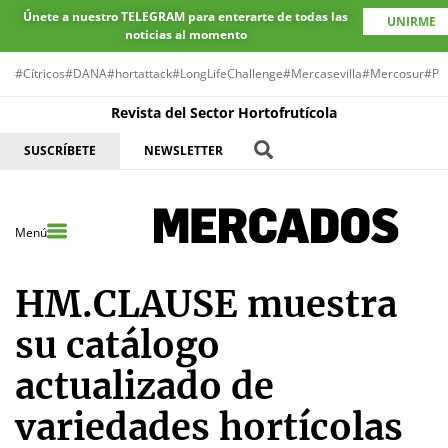
Únete a nuestro TELEGRAM para enterarte de todas las
UNIRME
noticias al momento
#Cítricos
#DANA
#hortattack
#LongLifeChallenge
#Mercasevilla
#Mercosur
#Pr
Revista del Sector Hortofrutícola
SUSCRÍBETE
NEWSLETTER
Menú
HM.CLAUSE muestra
su catálogo
actualizado de
variedades hortícolas