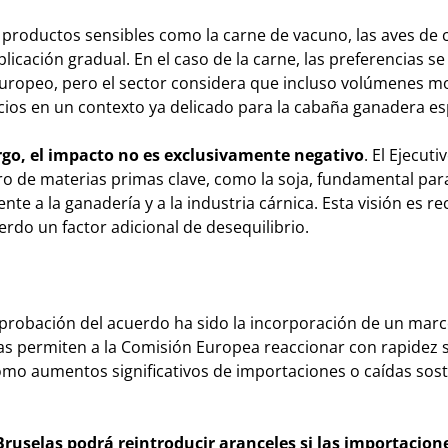
roductos sensibles como la carne de vacuno, las aves de co
licación gradual. En el caso de la carne, las preferencias se
europeo, pero el sector considera que incluso volúmenes 
ecios en un contexto ya delicado para la cabaña ganadera e
rgo, el impacto no es exclusivamente negativo
. El Ejecuti
o de materias primas clave, como la soja, fundamental para
nte a la ganadería y a la industria cárnica. Esta visión es r
erdo un factor adicional de desequilibrio.
aprobación del acuerdo ha sido la incorporación de un mar
as permiten a la Comisión Europea reaccionar con rapidez s
omo aumentos significativos de importaciones o caídas sos
Bruselas podrá reintroducir aranceles si las importacion