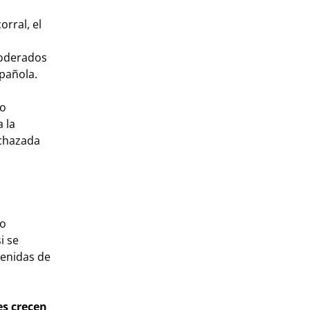
rral, el
moderados
spañola.
vo
 la
echazada
co
i se
tenidas de
es crecen