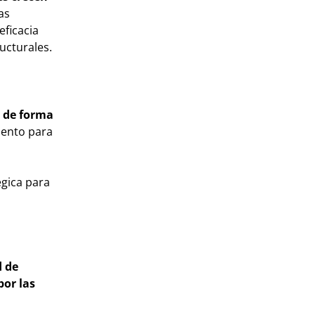
as
ficacia
ucturales.
o de forma
iento para
égica para
d de
por las