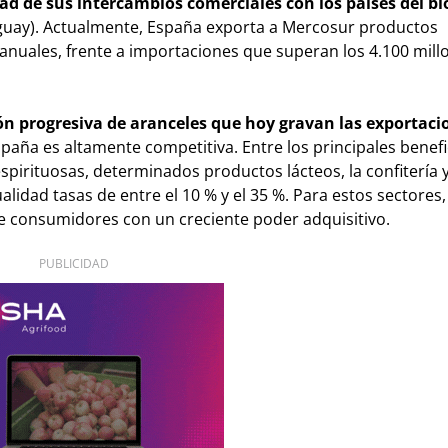
ad de sus intercambios comerciales con los países del b
aguay). Actualmente, España exporta a Mercosur productos
nuales, frente a importaciones que superan los 4.100 millo
ón progresiva de aranceles que hoy gravan las exportaci
aña es altamente competitiva. Entre los principales benefi
 espirituosas, determinados productos lácteos, la confitería 
lidad tasas de entre el 10 % y el 35 %. Para estos sectores
 consumidores con un creciente poder adquisitivo.
PUBLICIDAD