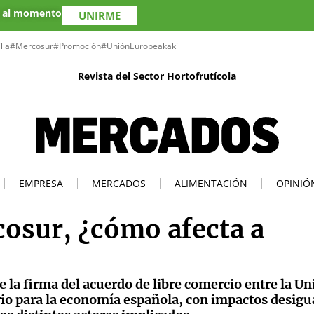
s al momento
UNIRME
lla
#Mercosur
#Promoción
#UniónEuropea
kaki
Revista del Sector Hortofrutícola
EMPRESA
MERCADOS
ALIMENTACIÓN
OPINIÓ
osur, ¿cómo afecta a
de la firma del acuerdo de libre comercio entre la U
io para la economía española, con impactos desigu