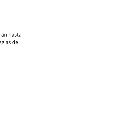
erán hasta
egias de