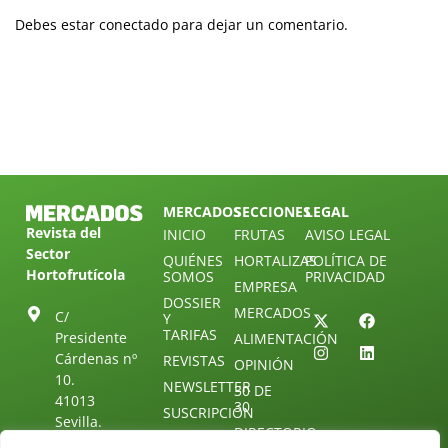
Debes estar conectado para dejar un comentario.
MERCADOS
SECCIONES
LEGAL
Revista del
INICIO
FRUTAS
AVISO LEGAL
Sector
QUIÉNES
HORTALIZAS
POLÍTICA DE
Hortofrutícola
SOMOS
PRIVACIDAD
EMPRESA
DOSSIER
MERCADOS
C/
Y
TARIFAS
Presidente
ALIMENTACIÓN
Cárdenas nº
REVISTAS
OPINIÓN
10.
NEWSLETTER
30 DE
41013
30
SUSCRIPCIÓN
Sevilla.
DIRECTORIO
ÚNETE A
Diseño web:
ESPAÑA