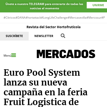
Únete a nuestro TELEGRAM para enterarte de todas las
UNIRME
noticias al momento
#Cítricos
#DANA
#hortattack
#LongLifeChallenge
#Mercasevilla
#Mercosur
#Pr
Revista del Sector Hortofrutícola
SUSCRÍBETE
NEWSLETTER
Menú
Euro Pool System
lanza su nueva
campaña en la feria
Fruit Logistica de