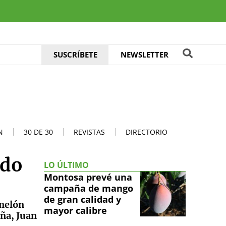
SUSCRÍBETE
NEWSLETTER
N
30 DE 30
REVISTAS
DIRECTORIO
ado
LO ÚLTIMO
Montosa prevé una
campaña de mango
de gran calidad y
 melón
mayor calibre
aña, Juan