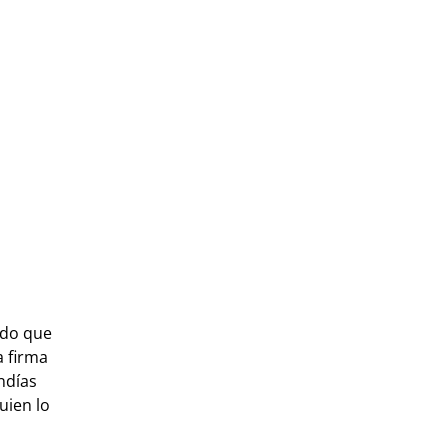
rdo que
la firma
ndías
uien lo