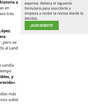
historia a
expertos. Rellena el siguiente
ías en
formulario para suscribirte y
empieza a recibir la revista donde tú
ce tres.
decidas.
¡SUSCRÍBETE!
López.
era
, pero se
do al Land
a sandía
 Tiempo
bles, y
arecido»
.
ndías más
 «nos subió