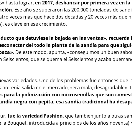
s» hasta lograr,
en 2017, desbancar por primera vez en la 
melón
. Ese año se superaron las 200.000 toneladas de sand
atro veces más que hace dos décadas y 20 veces más que ha
s), es clave en ese crecimiento.
ucto que detuviese la bajada en las ventas», recuerda 
sconectar del todo la planta de la sandía para que sigui
abaza»
. De este modo, apunta, «conseguimos un buen sabor
n Seiscientos, que se quema el Seiscientos y acaba queman
uevas variedades. Uno de los problemas fue entonces que l
 no tenía salida en el mercado, «era mala, desagradable».
s para la polinización con microsemillas que son comesti
andía negra con pepita, esa sandía tradicional ha desap
sur,
fue la variedad Fashion
, que también junto a otras sa
ue la Bouquet, introducida a principios de los años noventa)