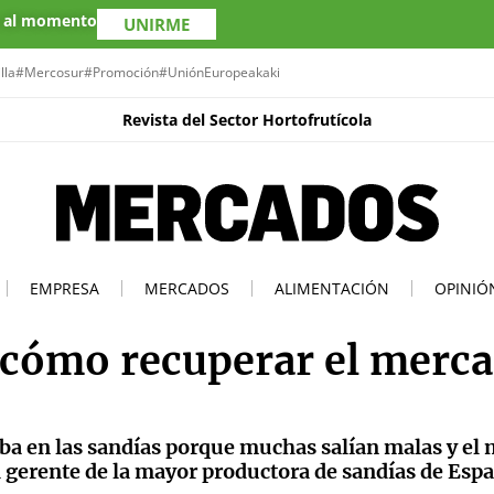
s al momento
UNIRME
lla
#Mercosur
#Promoción
#UniónEuropea
kaki
Revista del Sector Hortofrutícola
EMPRESA
MERCADOS
ALIMENTACIÓN
OPINIÓ
 cómo recuperar el merc
aba en las sandías porque muchas salían malas y el
el gerente de la mayor productora de sandías de Esp