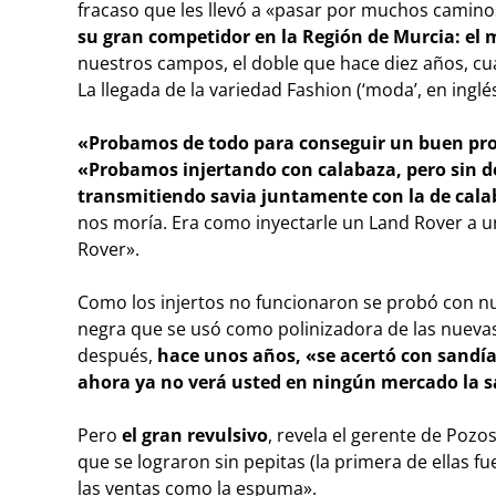
fracaso que les llevó a «pasar por muchos camino
su gran competidor en la Región de Murcia: el 
nuestros campos, el doble que hace diez años, cu
La llegada de la variedad Fashion (‘moda’, en inglé
«Probamos de todo para conseguir un buen prod
«Probamos injertando con calabaza, pero sin de
transmitiendo savia juntamente con la de cal
nos moría. Era como inyectarle un Land Rover a u
Rover».
Como los injertos no funcionaron se probó con n
negra que se usó como polinizadora de las nuevas
después,
hace unos años, «se acertó con sandía
ahora ya no verá usted en ningún mercado la s
Pero
el gran revulsivo
, revela el gerente de Pozo
que se lograron sin pepitas (la primera de ellas f
las ventas como la espuma».