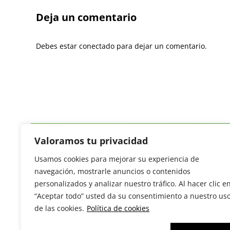
Deja un comentario
Debes estar conectado para dejar un comentario.
Valoramos tu privacidad
Usamos cookies para mejorar su experiencia de
Revista del Sector Hortofrutícola
navegación, mostrarle anuncios o contenidos
C/ Presidente Cárdenas nº 10.
personalizados y analizar nuestro tráfico. Al hacer clic e
41013 Sevilla. ESPAÑA
“Aceptar todo” usted da su consentimiento a nuestro us
Tel: (+34) 954 25 88 51
de las cookies.
Política de cookies
redaccion@revistamercados.com