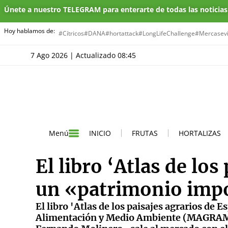
Únete a nuestro TELEGRAM para enterarte de todas las noticia
Hoy hablamos de:
#Cítricos
#DANA
#hortattack
#LongLifeChallenge
#Mercasevi
7 Ago 2026 | Actualizado 08:45
INICIO
FRUTAS
HORTALIZAS
Menú
El libro ‘Atlas de los
un «patrimonio imp
El libro 'Atlas de los paisajes agrarios de 
Alimentación y Medio Ambiente (MAGRAMA) 