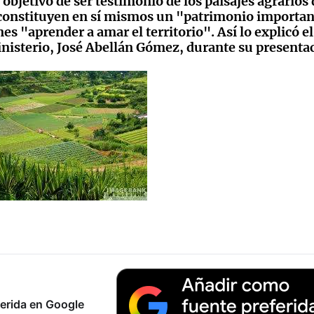
bjetivo de ser testimonio de los paisajes agrarios d
e constituyen en sí mismos un "patrimonio importa
s "aprender a amar el territorio". Así lo explicó el
inisterio, José Abellán Gómez, durante su presenta
erida en Google