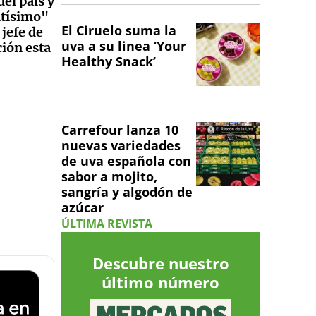
el país y
ntísimo"
El Ciruelo suma la
 jefe de
uva a su linea ‘Your
ción esta
Healthy Snack’
Carrefour lanza 10
nuevas variedades
de uva española con
sabor a mojito,
sangría y algodón de
azúcar
ÚLTIMA REVISTA
Descubre nuestro
último número