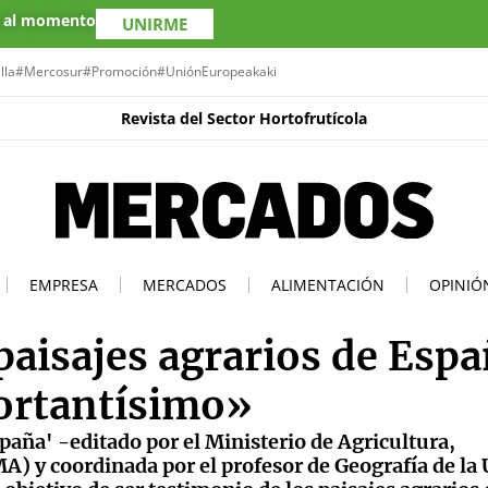
s al momento
UNIRME
lla
#Mercosur
#Promoción
#UniónEuropea
kaki
Revista del Sector Hortofrutícola
EMPRESA
MERCADOS
ALIMENTACIÓN
OPINIÓ
 paisajes agrarios de Espa
ortantísimo»
España' -editado por el Ministerio de Agricultura,
y coordinada por el profesor de Geografía de la