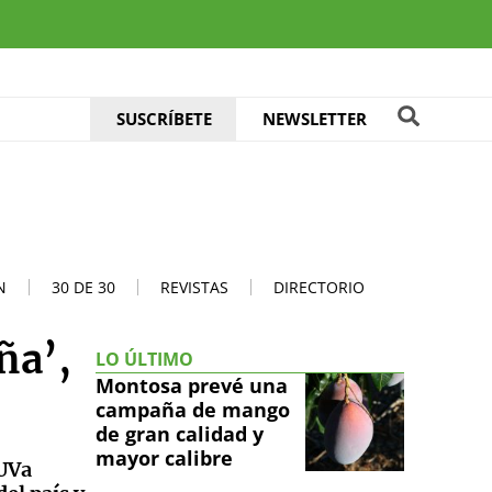
SUSCRÍBETE
NEWSLETTER
N
30 DE 30
REVISTAS
DIRECTORIO
ña’,
LO ÚLTIMO
Montosa prevé una
campaña de mango
de gran calidad y
mayor calibre
 UVa