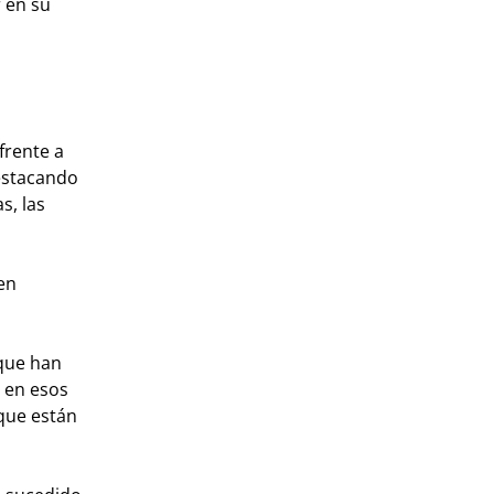
 en su
frente a
destacando
s, las
en
 que han
 en esos
 que están