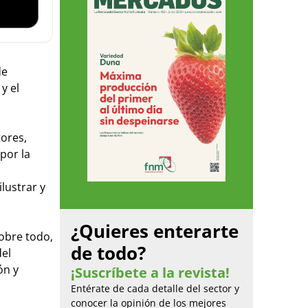
de
y el
tores,
por la
ilustrar y
¿Quieres enterarte
sobre todo,
de todo?
del
ón y
¡Suscríbete a la revista!
Entérate de cada detalle del sector y
conocer la opinión de los mejores