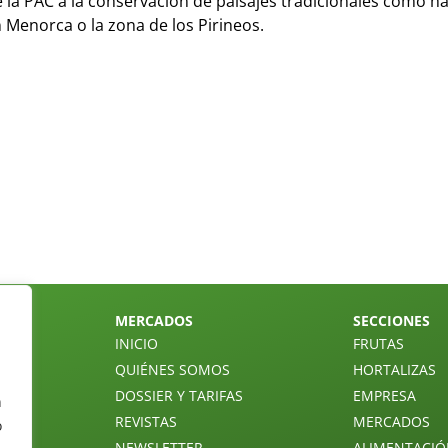
 la PAC a la conservación de paisajes tradicionales como h
 Menorca o la zona de los Pirineos.
MERCADOS
SECCIONES
INICIO
FRUTAS
QUIÉNES SOMOS
HORTALIZAS
DOSSIER Y TARIFAS
EMPRESA
n
REVISTAS
MERCADOS
o
NEWSLETTER
ALIMENTACI