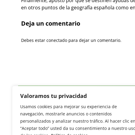
Finalmente, apostó por que se destinen ayudas de
en otros puntos de la geografía española como en
Deja un comentario
Debes estar conectado para dejar un comentario.
Valoramos tu privacidad
Usamos cookies para mejorar su experiencia de
Revista del Sector Hortofrutícola
navegación, mostrarle anuncios o contenidos
C/ Presidente Cárdenas nº 10.
personalizados y analizar nuestro tráfico. Al hacer clic e
41013 Sevilla. ESPAÑA
“Aceptar todo” usted da su consentimiento a nuestro us
Tel: (+34) 954 25 88 51