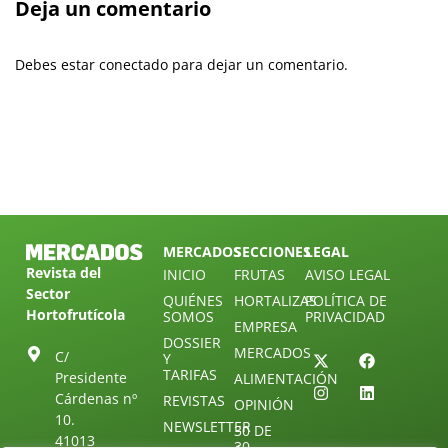
Deja un comentario
Debes estar conectado para dejar un comentario.
MERCADOS
SECCIONES
LEGAL
Revista del
INICIO
FRUTAS
AVISO LEGAL
Sector
QUIÉNES
HORTALIZAS
POLÍTICA DE
Hortofrutícola
SOMOS
PRIVACIDAD
EMPRESA
DOSSIER
MERCADOS
C/
Y
TARIFAS
Presidente
ALIMENTACIÓN
Cárdenas nº
REVISTAS
OPINIÓN
10.
NEWSLETTER
30 DE
41013
30