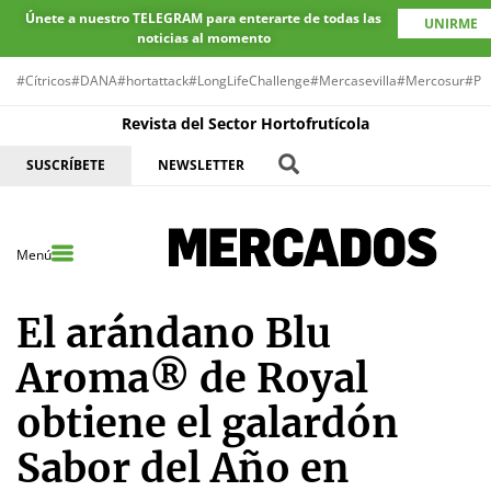
Únete a nuestro TELEGRAM para enterarte de todas las
UNIRME
noticias al momento
#Cítricos
#DANA
#hortattack
#LongLifeChallenge
#Mercasevilla
#Mercosur
#Pr
Revista del Sector Hortofrutícola
SUSCRÍBETE
NEWSLETTER
Menú
El arándano Blu
Aroma® de Royal
obtiene el galardón
Sabor del Año en