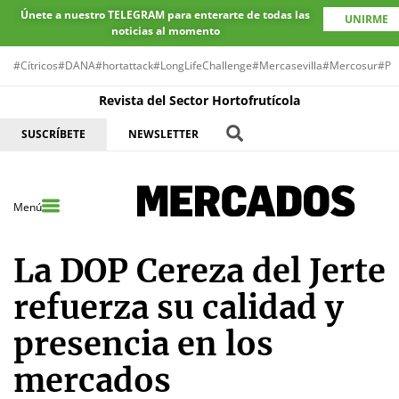
Únete a nuestro TELEGRAM para enterarte de todas las
UNIRME
noticias al momento
#Cítricos
#DANA
#hortattack
#LongLifeChallenge
#Mercasevilla
#Mercosur
#Pr
Revista del Sector Hortofrutícola
SUSCRÍBETE
NEWSLETTER
Menú
La DOP Cereza del Jerte
refuerza su calidad y
presencia en los
mercados