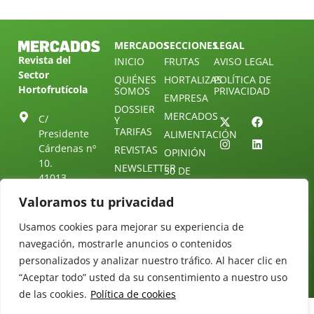
MERCADOS
SECCIONES
LEGAL
Revista del
INICIO
FRUTAS
AVISO LEGAL
Sector
QUIÉNES
HORTALIZAS
POLÍTICA DE
Hortofrutícola
SOMOS
PRIVACIDAD
EMPRESA
DOSSIER
MERCADOS
C/
Y
TARIFAS
Presidente
ALIMENTACIÓN
Cárdenas nº
REVISTAS
OPINIÓN
10.
NEWSLETTER
30 DE
41013
30
SUSCRIPCIÓN
Sevilla.
Valoramos tu privacidad
DIRECTORIO
ÚNETE A
Diseño web:
ESPAÑA
NUESTRO
Starenlared
Usamos cookies para mejorar su experiencia de
TELEGRAM
Tel: (+34) 954
25 88 51
navegación, mostrarle anuncios o contenidos
CONTACTO
personalizados y analizar nuestro tráfico. Al hacer clic en
redaccion@revistamercados.com
“Aceptar todo” usted da su consentimiento a nuestro uso
de las cookies.
Política de cookies