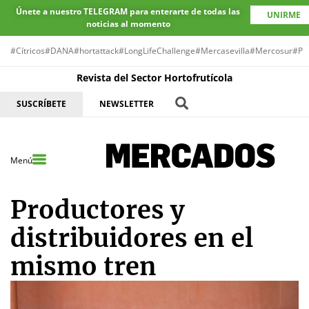
Únete a nuestro TELEGRAM para enterarte de todas las
UNIRME
noticias al momento
#Cítricos
#DANA
#hortattack
#LongLifeChallenge
#Mercasevilla
#Mercosur
#Pr
Revista del Sector Hortofrutícola
SUSCRÍBETE
NEWSLETTER
Menú
Productores y
distribuidores en el
mismo tren