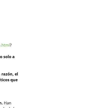
4.html
?
o solo a
 razón, el
íticos que
n.
Han