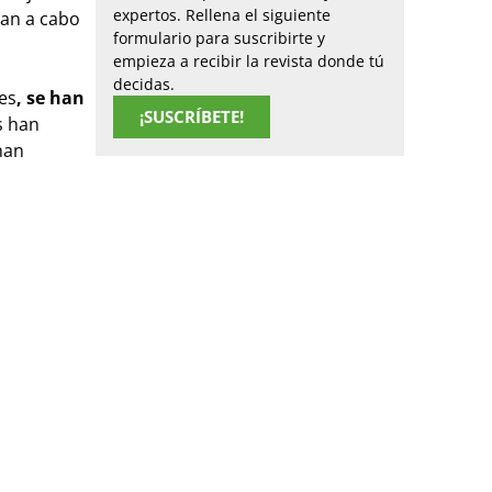
expertos. Rellena el siguiente
ran a cabo
formulario para suscribirte y
empieza a recibir la revista donde tú
decidas.
es
,
se han
¡SUSCRÍBETE!
s han
han