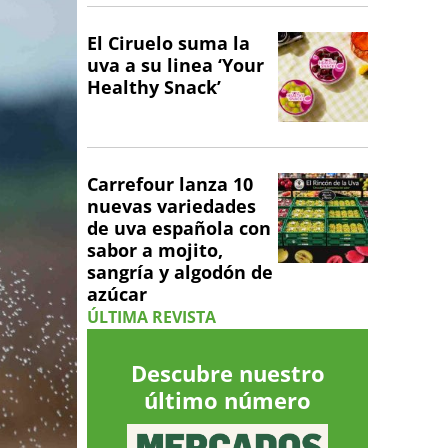
El Ciruelo suma la
uva a su linea ‘Your
Healthy Snack’
Carrefour lanza 10
nuevas variedades
de uva española con
sabor a mojito,
sangría y algodón de
azúcar
ÚLTIMA REVISTA
Descubre nuestro
último número