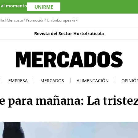
s al momento
UNIRME
lla
#Mercosur
#Promoción
#UniónEuropea
kaki
Revista del Sector Hortofrutícola
EMPRESA
MERCADOS
ALIMENTACIÓN
OPINIÓ
 para mañana: La tristez