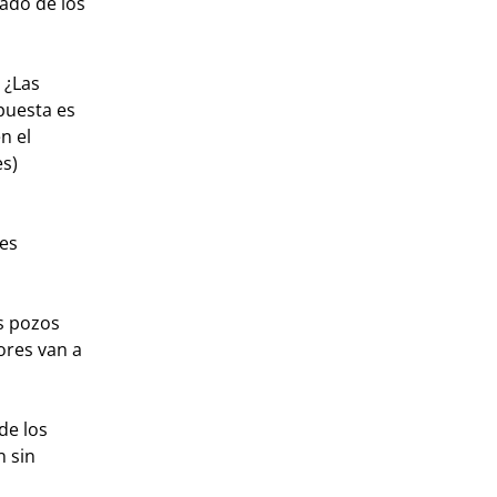
lado de los
 ¿Las
spuesta es
n el
es)
nes
os pozos
ores van a
de los
n sin