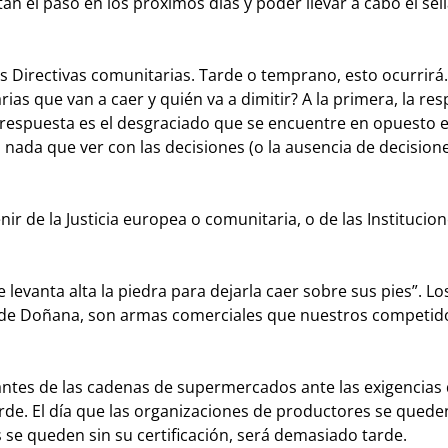
tan el paso en los próximos días y poder llevar a cabo el sel
las Directivas comunitarias. Tarde o temprano, esto ocurrirá.
ias que van a caer y quién va a dimitir? A la primera, la re
 respuesta es el desgraciado que se encuentre en opuesto e
nada que ver con las decisiones (o la ausencia de decision
nir de la Justicia europea o comunitaria, o de las Institucio
 levanta alta la piedra para dejarla caer sobre sus pies”. L
que de Doñana, son armas comerciales que nuestros competid
antes de las cadenas de supermercados ante las exigencias 
rde. El día que las organizaciones de productores se quede
 se queden sin su certificación, será demasiado tarde.