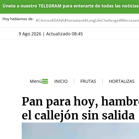
Únete a nuestro TELEGRAM para enterarte de todas las noticia
Hoy hablamos de:
#Cítricos
#DANA
#hortattack
#LongLifeChallenge
#Mercasevi
9 Ago 2026 | Actualizado 08:45
INICIO
FRUTAS
HORTALIZAS
Menú
Pan para hoy, hambre
el callejón sin salida