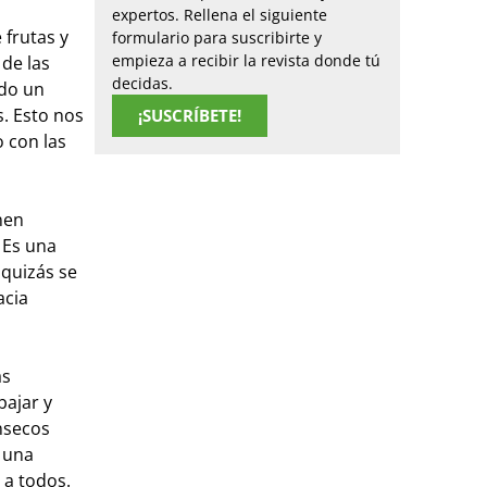
expertos. Rellena el siguiente
 frutas y
formulario para suscribirte y
empieza a recibir la revista donde tú
 de las
decidas.
ado un
s. Esto nos
¡SUSCRÍBETE!
 con las
nen
 Es una
 quizás se
acia
ás
bajar y
nsecos
e una
 a todos.