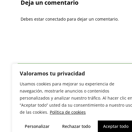
Deja un comentario
Debes estar conectado para dejar un comentario.
Valoramos tu privacidad
Usamos cookies para mejorar su experiencia de
Revista del Sector Hortofrutícola
navegación, mostrarle anuncios o contenidos
C/ Presidente Cárdenas nº 10.
personalizados y analizar nuestro tráfico. Al hacer clic e
41013 Sevilla. ESPAÑA
“Aceptar todo” usted da su consentimiento a nuestro us
Tel: (+34) 954 25 88 51
de las cookies.
Política de cookies
redaccion@revistamercados.com
Personalizar
Rechazar todo
Aceptar todo