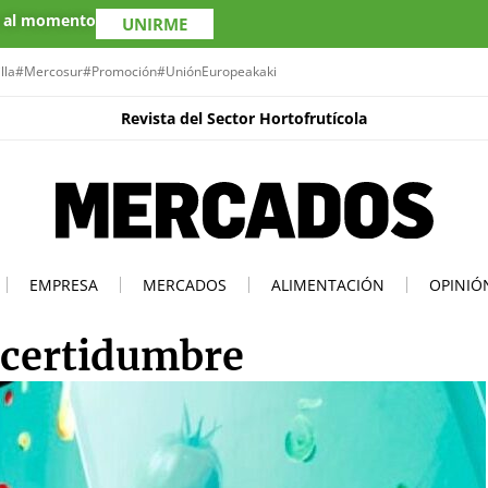
s al momento
UNIRME
lla
#Mercosur
#Promoción
#UniónEuropea
kaki
Revista del Sector Hortofrutícola
EMPRESA
MERCADOS
ALIMENTACIÓN
OPINIÓ
ncertidumbre