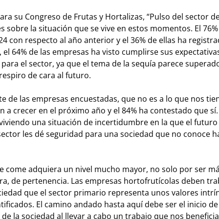
 su Congreso de Frutas y Hortalizas, “Pulso del sector de
s sobre la situación que se vive en estos momentos. El 76%
 con respecto al año anterior y el 36% de ellas ha registr
 el 64% de las empresas ha visto cumplirse sus expectativa
ara el sector, ya que el tema de la sequía parece superado
respiro de cara al futuro.
e de las empresas encuestadas, que no es a lo que nos tie
 a crecer en el próximo año y el 84% ha contestado que sí.
iviendo una situación de incertidumbre en la que el futuro
 sector les dé seguridad para una sociedad que no conoce h
 se come adquiera un nivel mucho mayor, no solo por ser m
erra, de pertenencia. Las empresas hortofrutícolas deben tra
iedad que el sector primario representa unos valores intrí
ificados. El camino andado hasta aquí debe ser el inicio d
e la sociedad al llevar a cabo un trabajo que nos beneficia