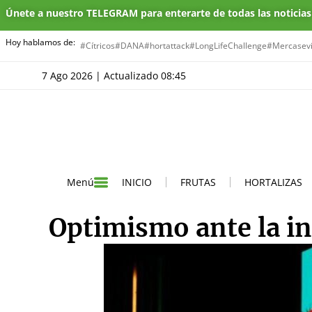
Únete a nuestro TELEGRAM para enterarte de todas las noticia
Hoy hablamos de:
#Cítricos
#DANA
#hortattack
#LongLifeChallenge
#Mercasevi
7 Ago 2026 | Actualizado 08:45
INICIO
FRUTAS
HORTALIZAS
Menú
Optimismo ante la i