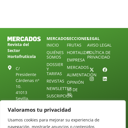
MERCADOS
SECCIONES
LEGAL
Revista del
INICIO
FRUTAS
AVISO LEGAL
Sector
QUIÉNES
HORTALIZAS
POLÍTICA DE
Hortofrutícola
SOMOS
PRIVACIDAD
EMPRESA
DOSSIER
MERCADOS
C/
Y
TARIFAS
Presidente
ALIMENTACIÓN
Cárdenas nº
REVISTAS
OPINIÓN
10.
NEWSLETTER
30 DE
41013
30
SUSCRIPCIÓN
Sevilla.
DIRECTORIO
ÚNETE A
Diseño web:
ESPAÑA
NUESTRO
Starenlared
Valoramos tu privacidad
TELEGRAM
Tel: (+34) 954
25 88 51
Usamos cookies para mejorar su experiencia de
CONTACTO
navegación, mostrarle anuncios o contenidos
redaccion@revistamercados.com