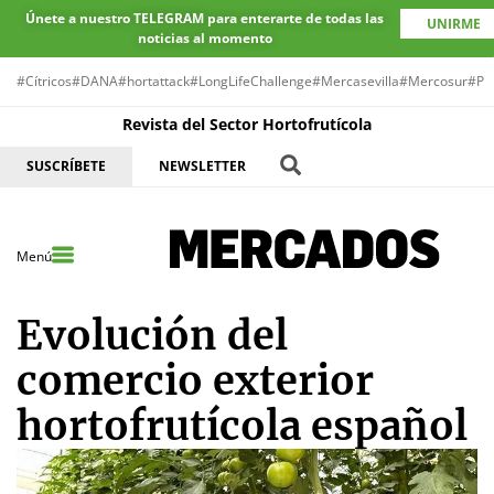
Únete a nuestro TELEGRAM para enterarte de todas las
UNIRME
noticias al momento
#Cítricos
#DANA
#hortattack
#LongLifeChallenge
#Mercasevilla
#Mercosur
#Pr
Revista del Sector Hortofrutícola
SUSCRÍBETE
NEWSLETTER
Menú
Evolución del
comercio exterior
hortofrutícola español