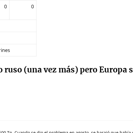
0
0
rines
o ruso (una vez más) pero Europa
8.600 Tn. Cuando se dio el problema en agosto, se barajó que había