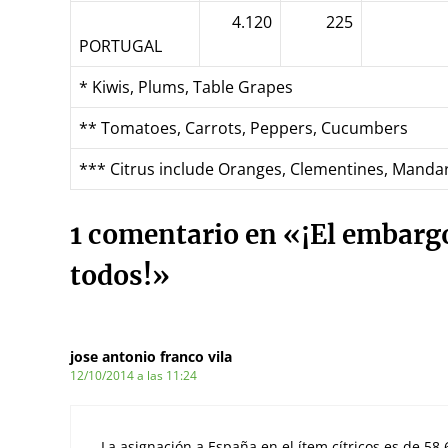
4.120
225
PORTUGAL
* Kiwis, Plums, Table Grapes
** Tomatoes, Carrots, Peppers, Cucumbers
*** Citrus include Oranges, Clementines, Manda
1 comentario en «¡El embarg
todos!»
jose antonio franco vila
12/10/2014 a las 11:24
La asignación a España en el ítem cítricos es de 5