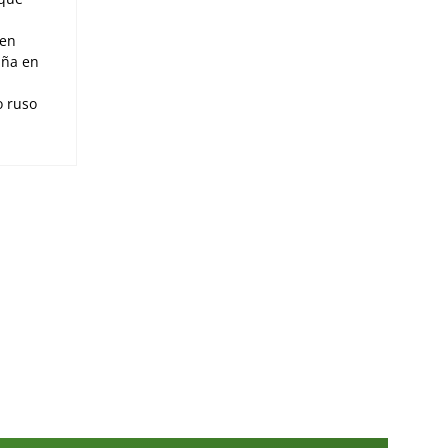
 en
aña en
o ruso