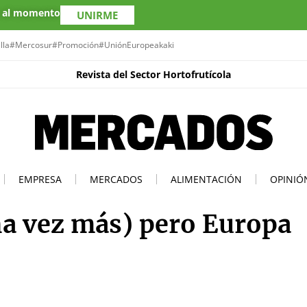
s al momento
UNIRME
lla
#Mercosur
#Promoción
#UniónEuropea
kaki
Revista del Sector Hortofrutícola
EMPRESA
MERCADOS
ALIMENTACIÓN
OPINIÓ
na vez más) pero Europa