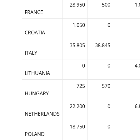
28.950
500
1.
FRANCE
1.050
0
CROATIA
35.805
38.845
ITALY
0
0
4.
LITHUANIA
725
570
HUNGARY
22.200
0
6.
NETHERLANDS
18.750
0
POLAND