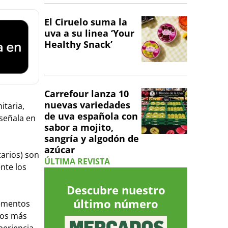
El Ciruelo suma la
uva a su linea ‘Your
Healthy Snack’
Carrefour lanza 10
nuevas variedades
itaria,
de uva española con
 señala en
sabor a mojito,
sangría y algodón de
azúcar
tarios) son
ÚLTIMA REVISTA
nte los
Descubre nuestro
último número
lementos
 los más
periencia