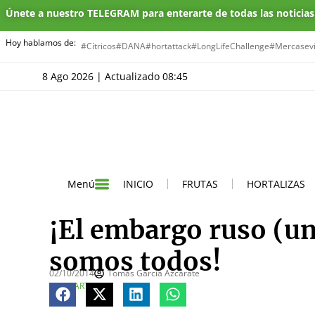
Únete a nuestro TELEGRAM para enterarte de todas las noticia
Hoy hablamos de:
#Cítricos
#DANA
#hortattack
#LongLifeChallenge
#Mercasevi
8 Ago 2026 | Actualizado 08:45
INICIO
FRUTAS
HORTALIZAS
Menú
¡El embargo ruso (u
somos todos!
02/10/2014
Tomás García Azcárate
COMPARTE