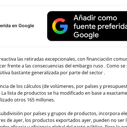
erida en Google
reactiva las retiradas excepcionales, con financiación comun
acer frente a las consecuencias del embargo ruso . Como se
itiva bastante generalizada por parte del sector .
ncia de los cálculos (de volúmenes, por países y presupues
 La lista de productos se ha modificado en base a exactame
ilizado otros 165 millones.
 subdivisión por países y grupos de productos, incorpora e
dores de ayer, los productos exportados ayer, pueden no ser
er eficacia y eficiencia global del gasto público. Pero la ex