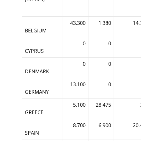
43.300
1.380
14.
BELGIUM
0
0
CYPRUS
0
0
DENMARK
13.100
0
GERMANY
5.100
28.475
GREECE
8.700
6.900
20.
SPAIN