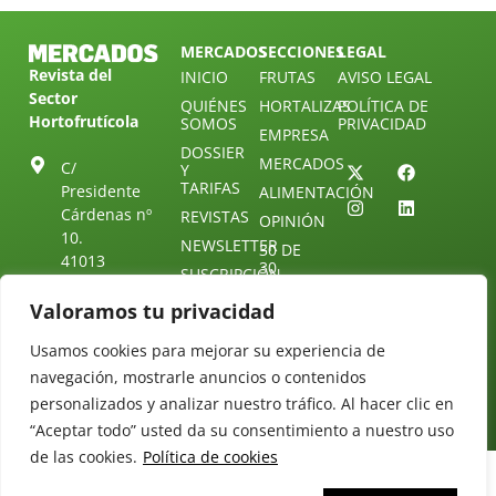
MERCADOS
SECCIONES
LEGAL
Revista del
INICIO
FRUTAS
AVISO LEGAL
Sector
QUIÉNES
HORTALIZAS
POLÍTICA DE
Hortofrutícola
SOMOS
PRIVACIDAD
EMPRESA
DOSSIER
MERCADOS
C/
Y
TARIFAS
Presidente
ALIMENTACIÓN
Cárdenas nº
REVISTAS
OPINIÓN
10.
NEWSLETTER
30 DE
41013
30
SUSCRIPCIÓN
Sevilla.
DIRECTORIO
ÚNETE A
Diseño web:
ESPAÑA
Valoramos tu privacidad
NUESTRO
Starenlared
TELEGRAM
Tel: (+34) 954
Usamos cookies para mejorar su experiencia de
25 88 51
CONTACTO
navegación, mostrarle anuncios o contenidos
redaccion@revistamercados.com
personalizados y analizar nuestro tráfico. Al hacer clic en
“Aceptar todo” usted da su consentimiento a nuestro uso
de las cookies.
Política de cookies