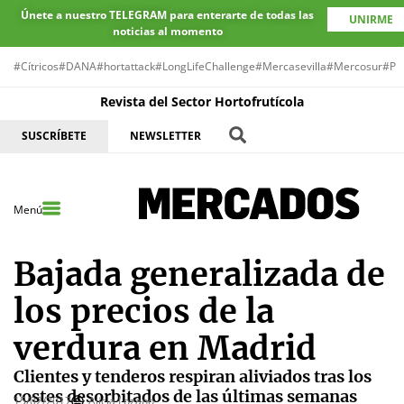
Únete a nuestro TELEGRAM para enterarte de todas las
UNIRME
noticias al momento
#Cítricos
#DANA
#hortattack
#LongLifeChallenge
#Mercasevilla
#Mercosur
#Pr
Revista del Sector Hortofrutícola
SUSCRÍBETE
NEWSLETTER
Menú
Bajada generalizada de
los precios de la
verdura en Madrid
Clientes y tenderos respiran aliviados tras los
costes desorbitados de las últimas semanas
15/02/2017
Alicia Lozano